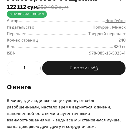
122 112 сум
230 400 сум
В наличии 1 книга
Автор
Чип Гейнс
Издательство
Попурри, Минск
Переплет
Твердый переплет
Кол-во страниц
240
Вес
380 гг
ISBN
978-985-15-5025-4
В корзину
О книге
В мире, где люди все чаще чувствуют себя
разобщенными, настало время вернуться к жизни,
наполненной богатыми и аутентичными
взаимоотношениями, - ведь все мы становимся лучше,
когда доверяем друг другу и сотрудничаем.