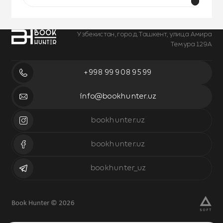
Узбекистан, город Ташкент, улица Амира
Темура 129А
+998 99 908 95 99
info@bookhunter.uz
bookhunter.uz
bookhunter.uz
bookhunter_uz
Book Hunter © 2026