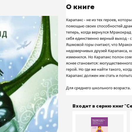
О книге
Карапакс - не из тех героев, кото
помощью своих способностей драко
теперь, когда вернулся Мракокрад 
себя единственно верный выход - с
Яшмовой горы считают, что Мракокр
недоверчивых друзей Карапакса, 
изменился. Но Карапакс полон сом
яснее становится: могущественног
герой. Но где же найти такого, когд
Карапакс должен им стать и попытат
Входит в серию книг "