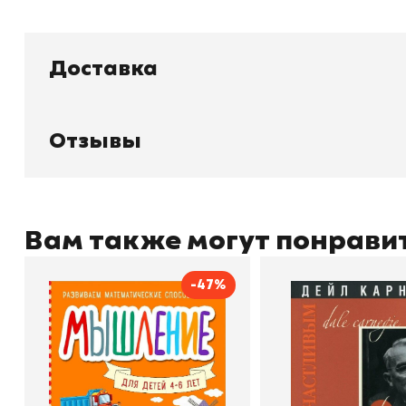
Доставка
Книжный
П
Каталог товаров
Л
О магазине
Д
Узбекистан, город Ташкент, улица
Отзывы
Отзывы
О
Амира Темура 129А
Контакты
С
Вам также могут понрави
-47%
+998 99 908 95 99
info@bookhunter.uz
Мышление
Как стать счас
Автор
Светлана Шкляревская
Автор
Издательство
Эксмодетство
Издательство
По
Book Hunter © 2026