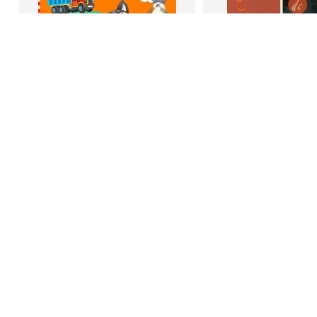
В корзину
В корзину
Светлана Шкляревская
Дейл Карне
Мышление
Как стать счас