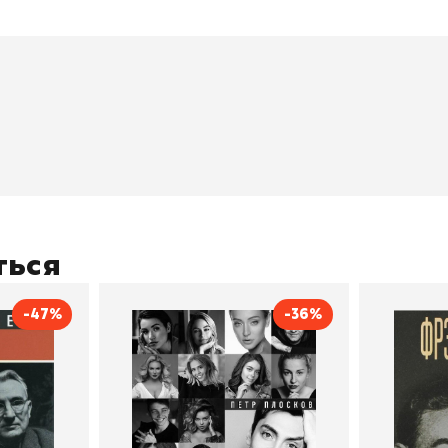
окупателям
Подборки
Витрина
ичный кабинет
"Просто о сложном"
Book Hunt
оставка
"Магия Сказок"
Хиты про
плата
"Волшебный мир комиксов"
Новинки
кидки
"Новое поступление"
Скидки
(дополняется)
ться
-47%
-36%
тливым
Сила Instagram. Простой
Как с
путь к миллиону
счастл
Дейл Карнеги
пурри, Минск
подписчиков
Автор
Петр Плосков
Автор
Издательство
Бомбора
Издательств