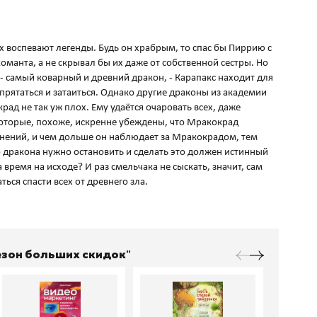
рых воспевают легенды. Будь он храбрым, то спас бы Пиррию с
манта, а не скрывал бы их даже от собственной сестры. Но
- самый коварный и древний дракон, - Карапакс находит для
прятаться и затаиться. Однако другие драконы из академии
ад не так уж плох. Ему удаётся очаровать всех, даже
которые, похоже, искренне убеждены, что Мракокрад
нений, и чем дольше он наблюдает за Мракокрадом, тем
о дракона нужно остановить и сделать это должен истинный
а время на исходе? И раз смельчака не сыскать, значит, сам
ься спасти всех от древнего зла.
Сезон больших скидок"