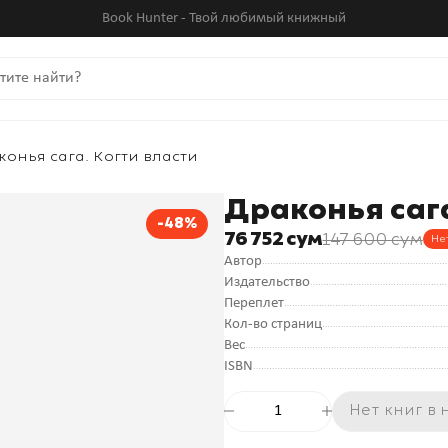
Book Hunter - Твой любимый книжный
онья сага. Когти власти
Драконья сага
-48%
76 752 сум
147 600 сум
Не
Автор
Издательство
Переплет
Кол-во страниц
Вес
ISBN
Нет книг в