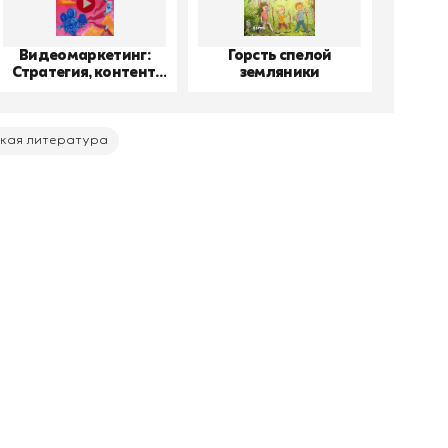
Видеомаркетинг:
Горсть спелой
До
Стратегия, контент,
земляники
производство
кая литература