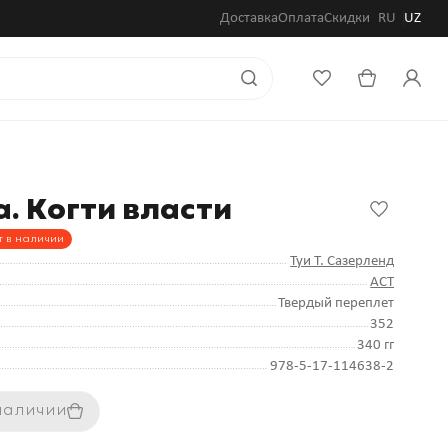
Доставка
Оплата
Скидки
RU
UZ
. Когти власти
т в наличии
Туи Т. Сазерленд
АСТ
Твердый переплет
352
340 гг
978-5-17-114638-2
 наличии