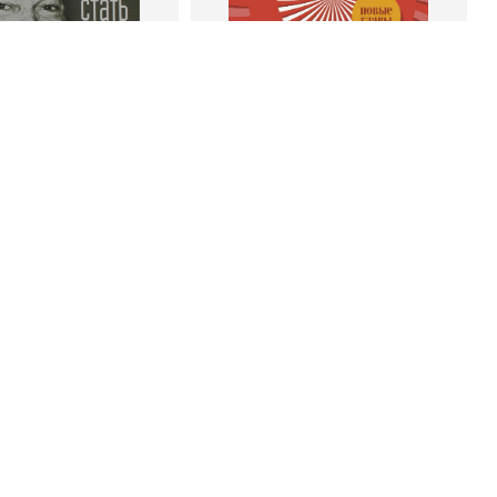
 корзину
В корзину
энк Беттджер
Роберт Чалдини
тать богатым и
Психология убеждения. 60
ивым продавцом
доказанных способов быть
убедительным