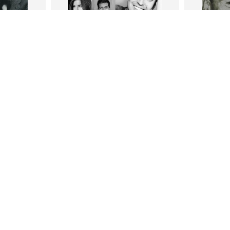
В корзину
В
ги
Петр Плосков
Фр
тливым
Сила Instagram. Простой путь к
Как с
миллиону подписчиков
счастл