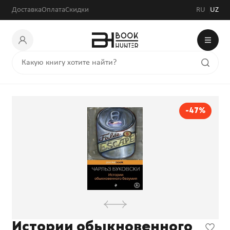
Доставка
Оплата
Скидки
RU
UZ
-47%
Истории обыкновенного