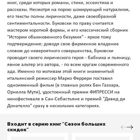
книг, среди которых романы, стихи, эссеистика и
рассказы. Несмотря на порою шокирующий натурализм,
его тексты полны лиричности, даже своеобразной
сентиментальности. Буковски по праву считается
мастером короткой формы, и его классический сборник
"Истории обыкновенного безумия" - яркое тому
подтверждение: доводя свое фирменное владение
словом до невероятного совершенства, Буковски
проводит своего лирического героя - бабника и пьяницу,
явное альтер эго автора, - по всем кругам современного
ада. Именно по мотивам этой книги знаменитый
итальянский режиссер Марко Феррери поставил
одноименный фильм (в главных ролях Бен Газзара,
Орнелла Мути), удостоенный премии ФИПРЕССИ на
кинофестивале в Сан-Себастьяне и премий "Давид ди
Входит в серию книг "Сезон больших
скидок"