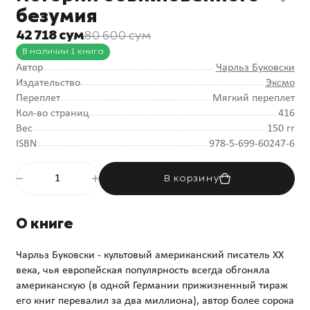
безумия
42 718 сум
80 600 сум
В наличии 1 книга
Автор
Чарльз Буковски
Издательство
Эксмо
Переплет
Мягкий переплет
Кол-во страниц
416
Вес
150 гг
ISBN
978-5-699-60247-6
В корзину
О книге
Чарльз Буковски - культовый американский писатель XX
века, чья европейская популярность всегда обгоняла
американскую (в одной Германии прижизненный тираж
его книг перевалил за два миллиона), автор более сорока