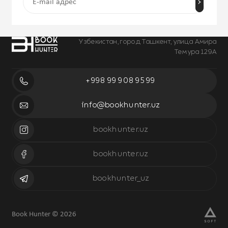
Узбекистан, город Ташкент, улица Амира
Темура 129А
+998 99 908 95 99
info@bookhunter.uz
bookhunter.uz
bookhunter.uz
bookhunter_uz
Book Hunter © 2026