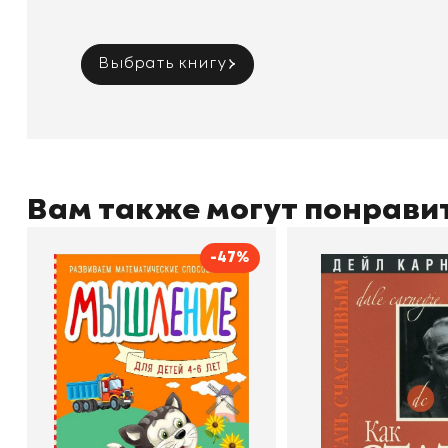
Выбрать книгу
Вам также могут понрави
-47%
Мышление
Как стать счас
Автор
Светлана Шкляревская
Автор
Издательство
Эксмодетство
Издательство
По