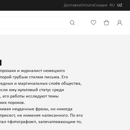
Доставка
Оплата
Скидки
RU
UZ
и
 прозаик и журналист немецкого
порой грубым стилем письма. Его
едных и маргинальных слоёв общества,
сли ему культовый статус среди
, его работы исследуют темы
ких пороков.
ркивая неудачные фразы, но никогда
присест, не изменяя написанного. По его
упал «фотографом», запечатлевающим то,