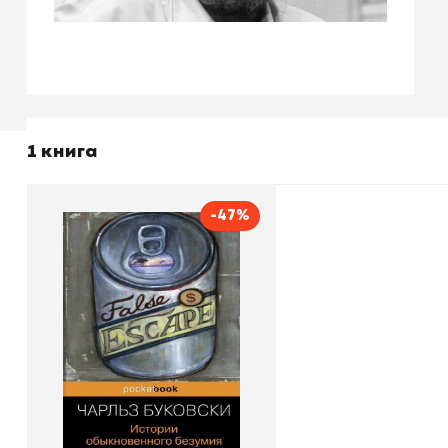
1 книга
-47%
Истории обыкновенного
безумия
Автор
Чарльз Буковски
Издательство
Эксмо
В корзину