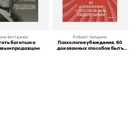
 корзину
В корзину
энк Беттджер
Роберт Чалдини
тать богатым и
Психология убеждения. 60
ивым продавцом
доказанных способов быть
убедительным