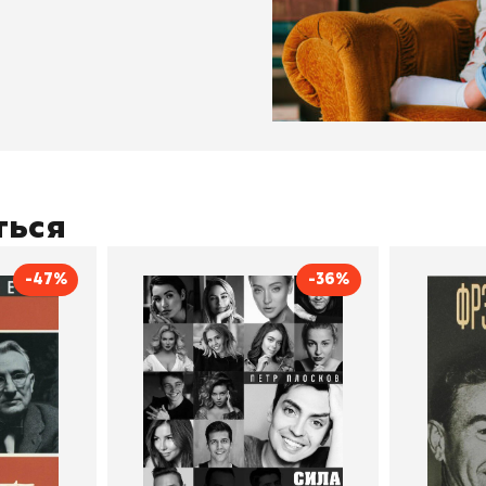
ться
-47%
-36%
тливым
Сила Instagram. Простой
Как с
путь к миллиону
счастл
Дейл Карнеги
пурри, Минск
подписчиков
Автор
Петр Плосков
Автор
Издательство
Бомбора
Издательств