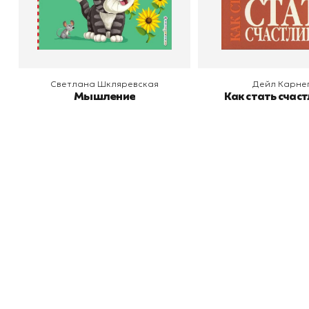
В корзину
В корзину
Светлана Шкляревская
Дейл Карне
Мышление
Как стать счас
Книжный
П