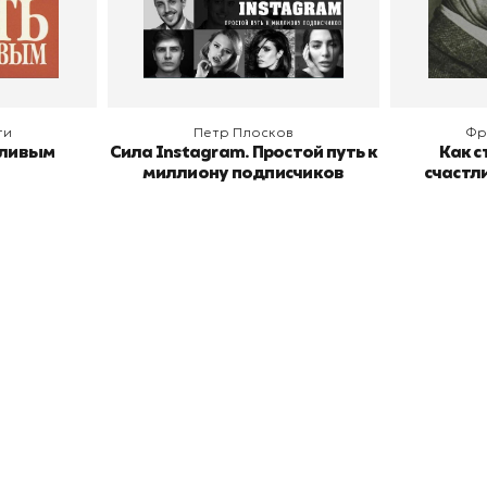
В корзину
В
ги
Петр Плосков
Фр
тливым
Сила Instagram. Простой путь к
Как с
миллиону подписчиков
счастл
окупателям
Подборки
Витрина