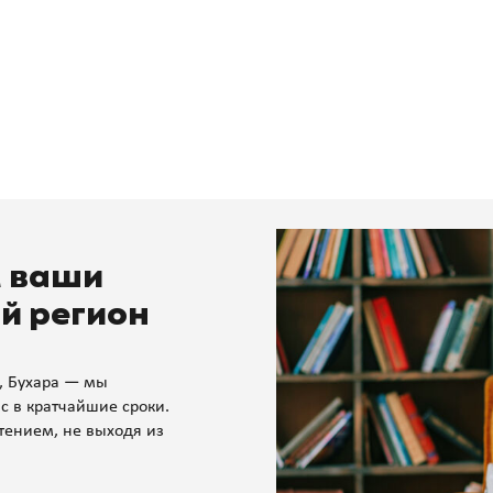
м ваши
й регион
, Бухара — мы
с в кратчайшие сроки.
тением, не выходя из