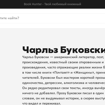
Book Hunter - Твой любимый книжный
Чарльз Буковск
Чарльз Буковски — американский литератор, поэт,
происхождения, известный своим откровенным и 
произведения, часто отражающие реалии жизни б
в том числе книги «Почтамт» и «Женщины», прине
читателей. Буковски был мастером короткой прозы
одиночества, депрессии, алкоголизма и человечес
Он редко редактировал свои тексты, иногда вычё
ничего не добавлял. Прозу Буковски писал в один 
словам, он не выдумывал истории, а скорее выст
что видел и переживал.