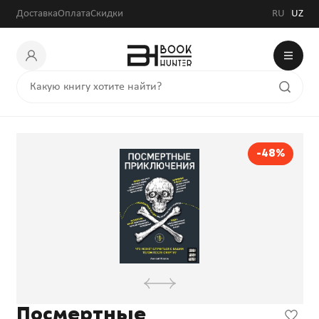
Доставка
Оплата
Скидки
RU
UZ
-48%
Посмертные