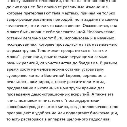
в эпоху высоких технологий, ответа на этот вопрос у нас
до сих пор нет. Возможно те различные изменения,
которые претерпевают тела мертвых, причем не только
запрограммированные природой, но и заданные самим
человеком, это и есть та самая жизнь. Оказывается, она
может быть вполне себе увлекательной. Человеческие
останки легально могут быть использованы в научных
исследованиях, которые проводятся на так называемых
фермах трупов. Тело может превратиться в "святые
мощи" - реликвии, почитаемые верующими самых
разных религий, от христианства до буддизма. В разное
время охоту на человеческие останки устраивали
суеверные жители Восточной Европы, верившие в
реальность вампиров, а также расхитители могил,
продававшие выкопанные ими трупы врачам для
проведения демонстрационных вскрытий. А также эта
книга познакомит читателя с "нестандартными"
способами ухода из этого мира, когда человеческое тело
превращают в удобрение или подвергают биокремации,
то есть растворяют в аппарате щелочного гидролиза.