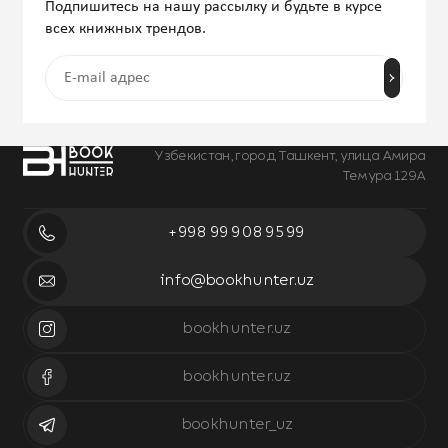
Подпишитесь на нашу рассылку и будьте в курсе
всех книжных трендов.
Узбекистан, город Ташкент, улица Амира
Темура 129А
+998 99 908 95 99
info@bookhunter.uz
bookhunter.uz
bookhunter.uz
bookhunter_uz