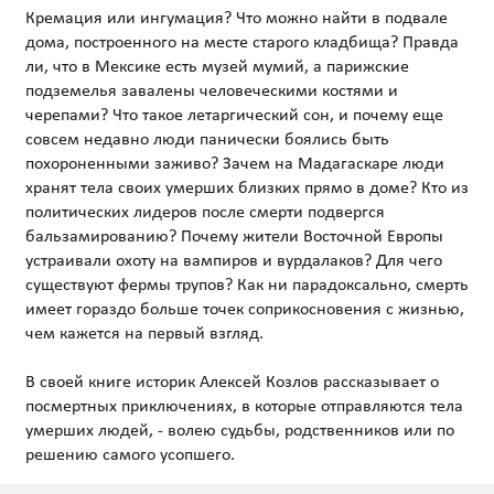
Кремация или ингумация? Что можно найти в подвале
дома, построенного на месте старого кладбища? Правда
ли, что в Мексике есть музей мумий, а парижские
подземелья завалены человеческими костями и
черепами? Что такое летаргический сон, и почему еще
совсем недавно люди панически боялись быть
похороненными заживо? Зачем на Мадагаскаре люди
хранят тела своих умерших близких прямо в доме? Кто из
политических лидеров после смерти подвергся
бальзамированию? Почему жители Восточной Европы
устраивали охоту на вампиров и вурдалаков? Для чего
существуют фермы трупов? Как ни парадоксально, смерть
имеет гораздо больше точек соприкосновения с жизнью,
чем кажется на первый взгляд.
В своей книге историк Алексей Козлов рассказывает о
посмертных приключениях, в которые отправляются тела
умерших людей, - волею судьбы, родственников или по