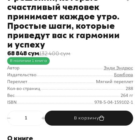
счастливый человек
принимает каждое утро.
Простые шаги, которые
приведут вас к гармонии
и успеху
68 848 сум
132 400 сум
В наличии 1 книга
Автор
Энди Эндрюс
Издательство
Бомбора
Переплет
Мягкий переплет
Кол-во страниц
288
Вес
264 гг
ISBN
978-5-04-159102-1
В корзину
О книге