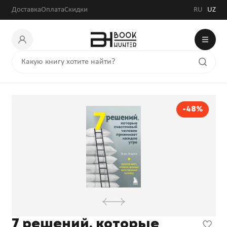
Доставка
Оплата
Скидки
RU
UZ
-48%
7 решений, которые