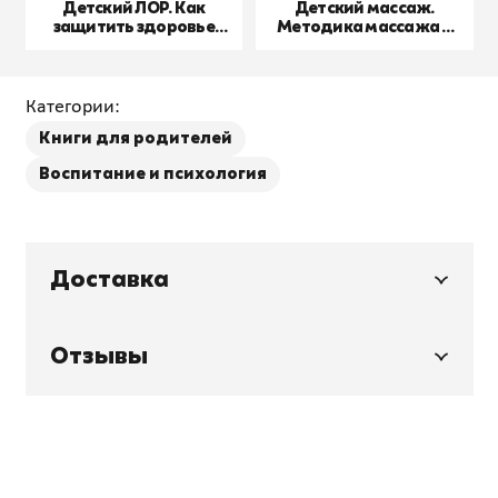
Детский ЛОР. Как
Детский массаж.
защитить здоровье
Методика массажа и
ушек, носика и
гимнастики в возрасте
горлышка
от 0,5 до 12 месяцев
Категории:
Книги для родителей
Воспитание и психология
Доставка
Отзывы