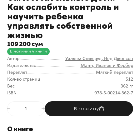
Как ослабить контроль и
научить ребенка
управлять собственной
жизнью
109 200 сум
В наличии 4 книги
Автор
Уильям Стиксруд
, Нед Джонсон
Издательство
Манн, Иванов и Фербер
Переплет
Мягкий переплет
Кол-во страниц
512
Вес
362 гг
ISBN
978-5-00214-362-7
В корзину
О книге