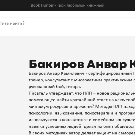
Book Hunter - Твой любимый книжный
Бакиров Анвар 
Бакиров Анвар Камилевич - сертифицированный 
тренер, консультант с многолетним практическим о
рукопашный бой, гитара.
Писатель утверждает, что НЛП – новое рациональ
помогающее найти кратчайший ответ на ключевой 
минимум ресурсов и времени? Методы НЛП находя
психологии, языкознания, психотерапии и програ
используются в консалтинге и семейном консуль
навыки успешных людей, делая их опыт общедос
В своих методиках автор делает акцент на самор