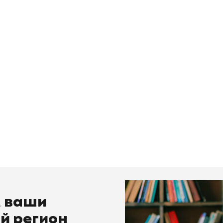
м ваши
й регион