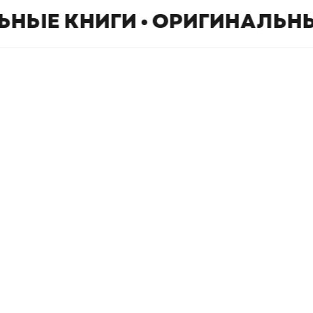
ЬНЫЕ КНИГИ • ОРИГИНАЛЬНЫ
Book Hunter © 2026