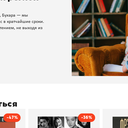
, Бухара — мы
с в кратчайшие сроки.
тением, не выходя из
ться
-47%
-36%