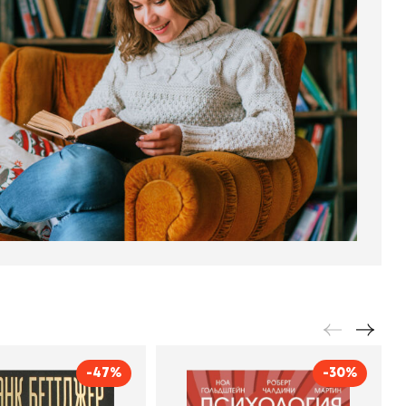
-47%
-30%