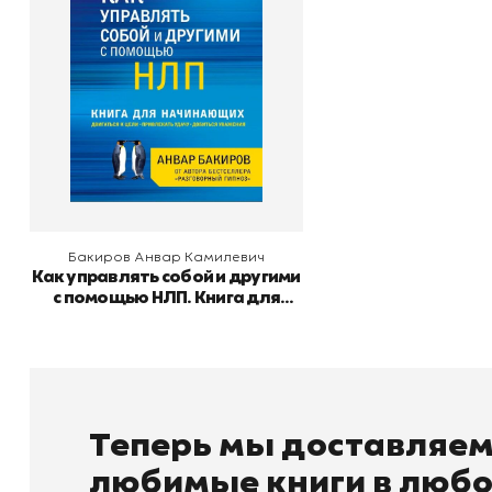
Издательство
Камилевич
Эксмо
В корзину
Бакиров Анвар Камилевич
Как управлять собой и другими
с помощью НЛП. Книга для
начинающих
Теперь мы доставляе
любимые книги в любо