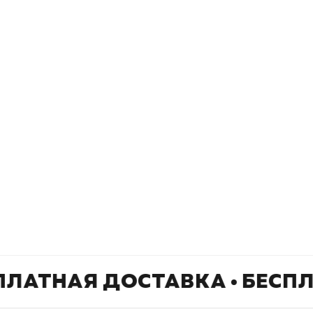
окупателям
Подборки
Витрина
ичный кабинет
"Просто о сложном"
Book Hunt
оставка
"Магия Сказок"
Хиты про
плата
"Волшебный мир комиксов"
Новинки
кидки
"Новое поступление"
Скидки
(дополняется)
ПЛАТНАЯ ДОСТАВКА • БЕСП