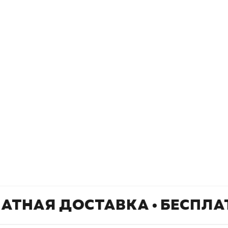
Подпишитесь на
er рекомендует
даж
рассылку
Не пропустите новинки, специальные
предложения и эксклюзивные скидки!
Подпишитесь на нашу рассылку и будьте
в курсе всех книжных трендов.
ЛАТНАЯ ДОСТАВКА • БЕСПЛА