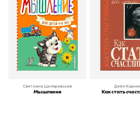
Мышление
Как стать счас
Автор
Светлана Шкляревская
Автор
Издательство
Эксмодетство
Издательство
По
В корзину
В корзину
Светлана Шкляревская
Дейл Карне
Мышление
Как стать счас