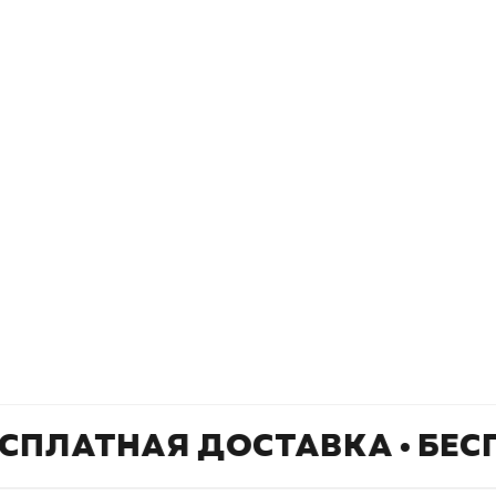
Книжный
П
Каталог товаров
Л
О магазине
Д
Узбекистан, город Ташкент, улица
Отзывы
О
Амира Темура 129А
Контакты
С
+998 99 908 95 99
info@bookhunter.uz
СПЛАТНАЯ ДОСТАВКА • БЕС