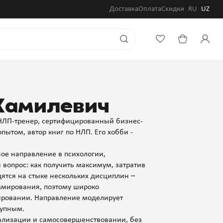
Доставка
Оплата
Скидки
RU
UZ
Камилевич
НЛП-тренер, сертифицированный бизнес-
пытом, автор книг по НЛП. Его хобби -
ное направление в психологии,
вопрос: как получить максимум, затратив
тся на стыке нескольких дисциплин –
ммирования, поэтому широко
тировании. Направление моделирует
тупным.
еализации и самосовершенствовании, без