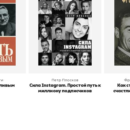
тливым
Сила Instagram. Простой
Как с
путь к миллиону
счастл
Дейл Карнеги
пурри, Минск
подписчиков
Автор
Петр Плосков
Автор
Издательство
Бомбора
Издательств
В корзину
В
ги
Петр Плосков
Фр
тливым
Сила Instagram. Простой путь к
Как с
миллиону подписчиков
счастл