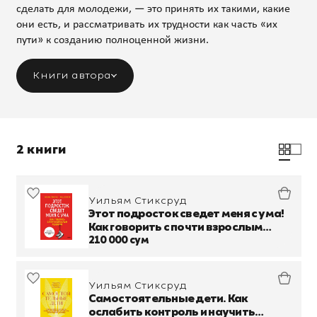
сделать для молодежи, — это принять их такими, какие
они есть, и рассматривать их трудности как часть «их
пути» к созданию полноценной жизни.
Книги автора
2 книги
Уильям Стиксруд
Этот подросток сведет меня с ума!
Как говорить с почти взрослым
ребенком
210 000 сум
Уильям Стиксруд
Самостоятельные дети. Как
ослабить контроль и научить