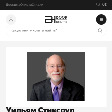
Доставка
Оплата
Скидки
RU
UZ
Уильям Стиксруд