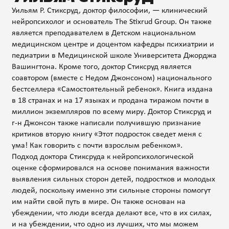
Уильям Р. Стиксруд, доктор философии, — клинический
нейропсихолог и основатель The Stixrud Group. Он также
является преподавателем в Детском национальном
медицинском центре и доцентом кафедры психиатрии и
педиатрии в Медицинской школе Университета Джорджа
Вашингтона. Кроме того, доктор Стиксруд является
соавтором (вместе с Недом Джонсоном) национального
бестселлера «Самостоятельный ребенок». Книга издана
в 18 странах и на 17 языках и продана тиражом почти в
миллион экземпляров по всему миру. Доктор Стиксруд и
г-н Джонсон также написали получившую признание
критиков вторую книгу «Этот подросток сведет меня с
ума! Как говорить с почти взрослым ребенком».
Подход доктора Стиксруда к нейропсихологической
оценке сформировался на основе понимания важности
выявления сильных сторон детей, подростков и молодых
людей, поскольку именно эти сильные стороны помогут
им найти свой путь в мире. Он также основан на
убеждении, что люди всегда делают все, что в их силах,
и на убеждении, что одно из лучших, что мы можем