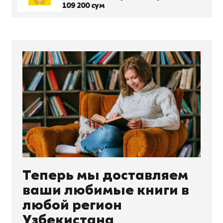
ребенка управлять собственной
109 200 сум
жизнью
Теперь мы доставляем
ваши любимые книги в
любой регион
Узбекистана