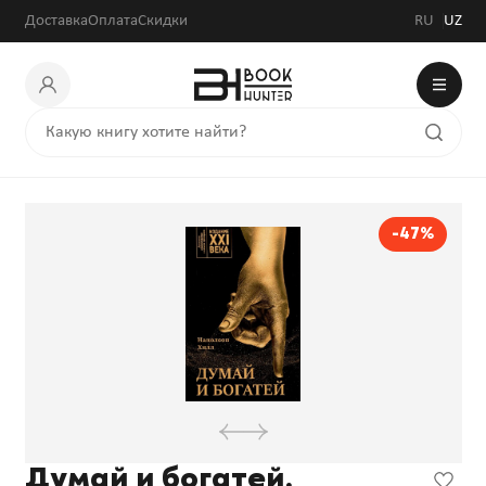
Доставка
Оплата
Скидки
RU
UZ
-47%
Думай и богатей.