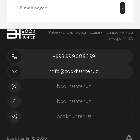
Узбекистан, город Ташкент, улица Амира
Темура 129А
+998 99 908 95 99
info@bookhunter.uz
bookhunter.uz
bookhunter.uz
bookhunter_uz
Book Hunter © 2026