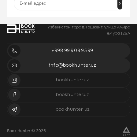
Узбекистан, город Ташкент, улица Амира
Темура 129А
+998 99 908 95 99
info@bookhunter.uz
bookhunter.uz
bookhunter.uz
bookhunter_uz
Book Hunter © 2026