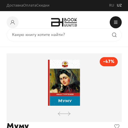
Доставка
Оплата
Скидки
RU
UZ
-47%
Муму