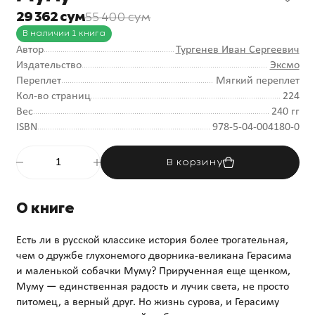
29 362 сум
55 400 сум
В наличии 1 книга
Автор
Тургенев Иван Сергеевич
Издательство
Эксмо
Переплет
Мягкий переплет
Кол-во страниц
224
Вес
240 гг
ISBN
978-5-04-004180-0
В корзину
О книге
Есть ли в русской классике история более трогательная,
чем о дружбе глухонемого дворника-великана Герасима
и маленькой собачки Муму? Прирученная еще щенком,
Муму — единственная радость и лучик света, не просто
питомец, а верный друг. Но жизнь сурова, и Герасиму