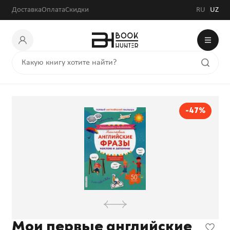
41 446 сум
78 200 сум
Доставка
Оплата
Скидки
RU
UZ
-47%
Мои первые английские