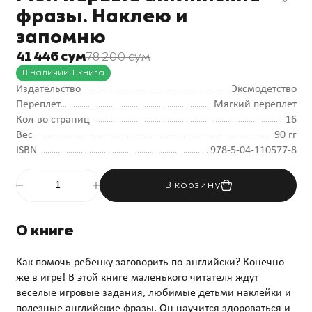
фразы. Наклею и
запомню
41 446 сум
78 200 сум
В наличии 1 книга
Издательство
Эксмодетство
Переплет
Мягкий переплет
Кол-во страниц
16
Вес
90 гг
ISBN
978-5-04-110577-8
В корзину
О книге
Как помочь ребенку заговорить по-английски? Конечно
же в игре! В этой книге маленького читателя ждут
веселые игровые задания, любимые детьми наклейки и
полезные английские фразы. Он научится здороваться и