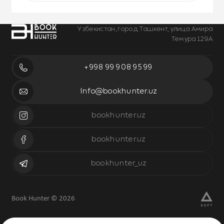
Узбекистан, город Ташкент, улица Амира
Темура 129А
+998 99 908 95 99
info@bookhunter.uz
bookhunter.uz
bookhunter.uz
bookhunter_uz
Book Hunter © 2026