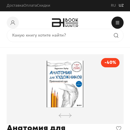
125 280 сум
208 800 сум
Доставка
Оплата
Скидки
RU
UZ
-40%
Анатомия для