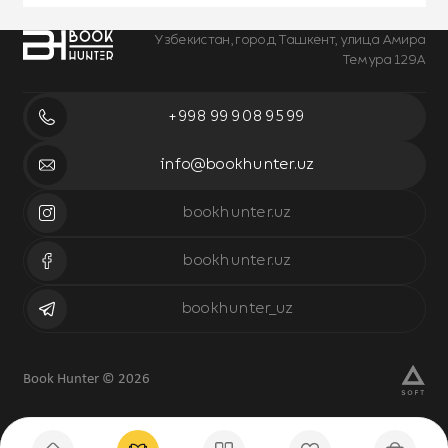
Узбекистан, город Ташкент, улица Амира
Темура 129А
+998 99 908 95 99
info@bookhunter.uz
bookhunter.uz
bookhunter.uz
bookhunter_uz
Book Hunter © 2026