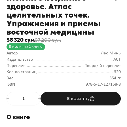
здоровье. Атлас
целительных точек.
Упражнения и приемы
восточной медицины
58 320 сум
97 200 сум
В наличии 1 книга
Автор
Лао Минь
Издательство
АСТ
Переплет
Твердый переплет
Кол-во страниц
320
Вес
354 гг
ISBN
978-5-17-127168-8
В корзину
О книге