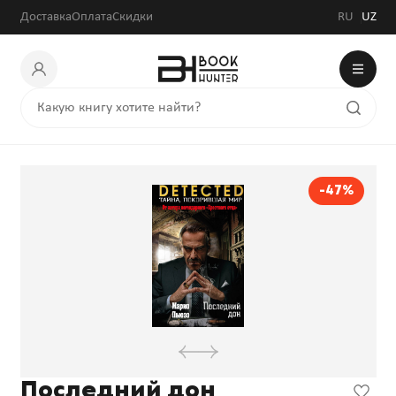
Доставка
Оплата
Скидки
RU
UZ
-47%
Последний дон