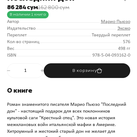
86 284 сум
162 800 сум
В наличии 1 книга
Автор
Марио Пьюзо
Издательство
Эксмо
Переплет
Твердый переплет
Кол-во страниц
576
Вес
498 гг
ISBN
978-5-04-093162-0
В корзину
О книге
Роман знаменитого писателя Марио Пьюзо "Последний
дон" - настоящий подарок для всех поклонников
культовой саги "Крестный отец". Это новая история
межклановых войн итальянской мафии в Америке.
Хитроумный и жестокий старый дон не желает для