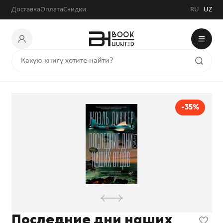
Доставка
Оплата
Скидки
RU
UZ
-35%
Последние дни наших