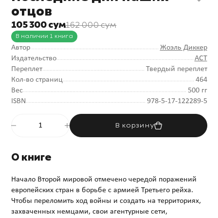
отцов
105 300 сум
162 000 сум
В наличии 1 книга
Автор
Жоэль Диккер
Издательство
АСТ
Переплет
Твердый переплет
Кол-во страниц
464
Вес
500 гг
ISBN
978-5-17-122289-5
В корзину
О книге
Начало Второй мировой отмечено чередой поражений
европейских стран в борьбе с армией Третьего рейха.
Чтобы переломить ход войны и создать на территориях,
захваченных немцами, свои агентурные сети,