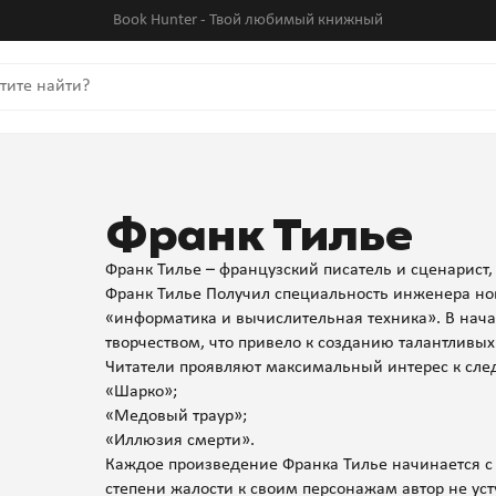
Book Hunter - Твой любимый книжный
Франк Тилье
Франк Тилье – французский писатель и сценарист,
Франк Тилье Получил специальность инженера но
«информатика и вычислительная техника». В нача
творчеством, что привело к созданию талантливых
Читатели проявляют максимальный интерес к сл
«Шарко»;
«Медовый траур»;
«Иллюзия смерти».
Каждое произведение Франка Тилье начинается с я
степени жалости к своим персонажам автор не ус