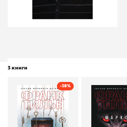
3 книги
-38%
Иллюзия смерти
Шарко
Автор
Франк Тилье
Автор
Издательство
Азбука
Издательство