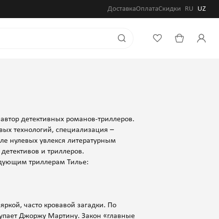
Доставка
Оплата
Скидки
RU
UZ
 автор детективных романов-триллеров.
вых технологий, специализация –
ле нулевых увлекся литературным
 детективов и триллеров.
едующим триллерам Тилье:
ркой, часто кровавой загадки. По
тупает Джоржу Мартину. Закон «главные