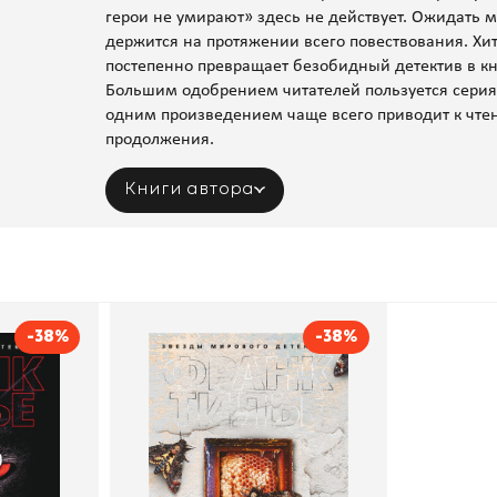
герои не умирают» здесь не действует. Ожидать 
держится на протяжении всего повествования. Х
постепенно превращает безобидный детектив в кн
Большим одобрением читателей пользуется серия 
одним произведением чаще всего приводит к чте
продолжения.
Книги автора
-38%
-38%
Медовый траур
Франк Тилье
Автор
Франк Тилье
Азбука
Издательство
Азбука