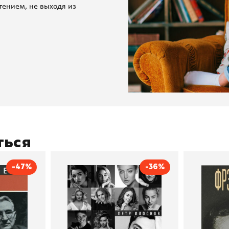
тением, не выходя из
ться
-47%
-36%
тливым
Сила Instagram. Простой
Как с
путь к миллиону
счастл
Дейл Карнеги
пурри, Минск
подписчиков
Автор
Петр Плосков
Автор
Издательство
Бомбора
Издательств