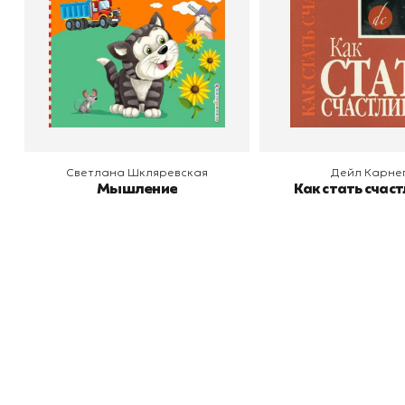
В корзину
В корзину
Светлана Шкляревская
Дейл Карне
Мышление
Как стать счас