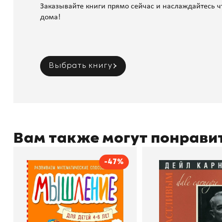
Заказывайте книги прямо сейчас и наслаждайтесь ч
дома!
Выбрать книгу
Вам также могут понрави
-47%
Мышление
Как стать счас
Автор
Светлана Шкляревская
Автор
Издательство
Эксмодетство
Издательство
По