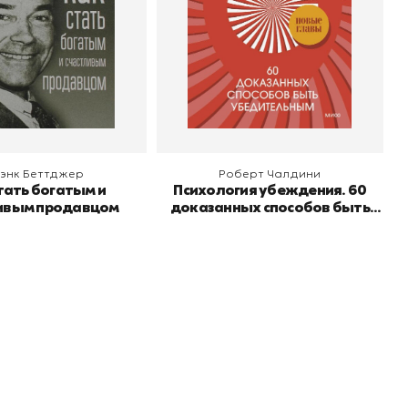
 корзину
В корзину
энк Беттджер
Роберт Чалдини
тать богатым и
Психология убеждения. 60
ивым продавцом
доказанных способов быть
убедительным