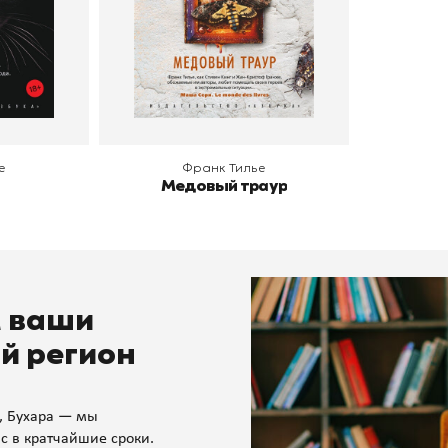
В корзину
е
Франк Тилье
Медовый траур
м ваши
й регион
, Бухара — мы
с в кратчайшие сроки.