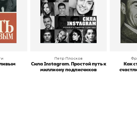
В корзину
В
ги
Петр Плосков
Фр
тливым
Сила Instagram. Простой путь к
Как с
миллиону подписчиков
счастл