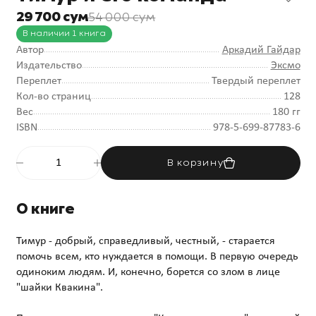
29 700 сум
54 000 сум
В наличии 1 книга
Автор
Аркадий Гайдар
Издательство
Эксмо
Переплет
Твердый переплет
Кол-во страниц
128
Вес
180 гг
ISBN
978-5-699-87783-6
В корзину
О книге
Тимур - добрый, справедливый, честный, - старается
помочь всем, кто нуждается в помощи. В первую очередь
одиноким людям. И, конечно, борется со злом в лице
"шайки Квакина".