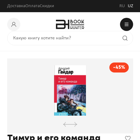
Доставка
Оплата
Скидки
RU
UZ
-45%
Тимур и его команда