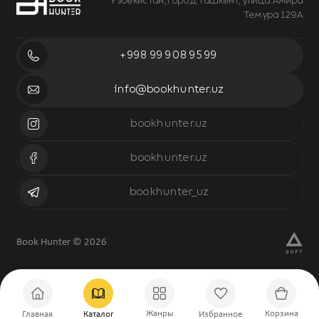
Узбекистан, город Ташкент, улица Амира
Темура 129А
+998 99 908 95 99
info@bookhunter.uz
bookhunter.uz
bookhunter.uz
bookhunter_uz
Book Hunter © 2026
Жанры
Корзина
Главная
Каталог
Избранное