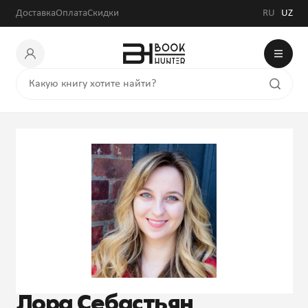
Доставка
Оплата
Скидки
RU
UZ
Лора Себастьян