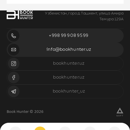
Узбекистан, город Ташкент, улица Амира
Темура 129А
+998 99 908 95 99
info@bookhunter.uz
bookhunter.uz
bookhunter.uz
bookhunter_uz
Book Hunter © 2026