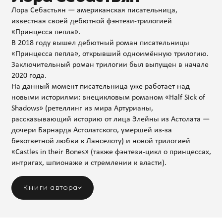
Лора Себастьян — американская писательница,
известная своей дебютной фэнтези-трилогией
«Принцесса пепла».
В 2018 году вышел дебютный роман писательницы
«Принцесса пепла», открывший одноимённую трилогию.
Заключительный роман трилогии был выпущен в начале
2020 года.
На данный момент писательница уже работает над
новыми историями: внецикловым романом «Half Sick of
Shadows» (ретеллинг из мира Артурианы,
рассказывающий историю от лица Элейны из Астолата —
дочери Барнарда Астолатского, умершей из-за
безответной любви к Ланселоту) и новой трилогией
«Castles in their Bones» (также фэнтези-цикл о принцессах,
интригах, шпионаже и стремлении к власти).
Книги автора