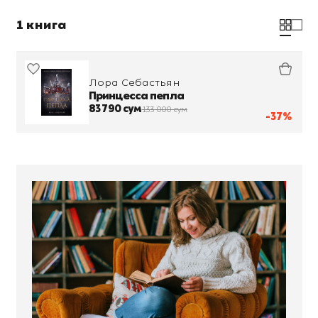
1 книга
Лора Себастьян
Принцесса пепла
83 790 сум
133 000 сум
-37%