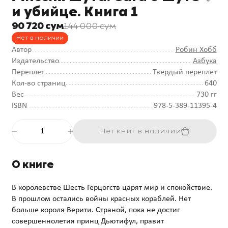
и убийце. Книга 1
90 720 сум
144 000 сум
Нет в наличии
Автор
Робин Хобб
Издательство
Азбука
Переплет
Твердый переплет
Кол-во страниц
640
Вес
730 гг
ISBN
978-5-389-11395-4
Нет книг в наличии
О книге
В королевстве Шесть Герцогств царят мир и спокойствие.
В прошлом остались войны красных кораблей. Нет
больше короля Верити. Страной, пока не достиг
совершеннолетия принц Дьютифул, правит