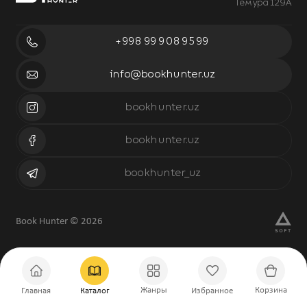
Темура 129А
+998 99 908 95 99
info@bookhunter.uz
bookhunter.uz
bookhunter.uz
bookhunter_uz
Book Hunter © 2026
Жанры
Корзина
Главная
Каталог
Избранное