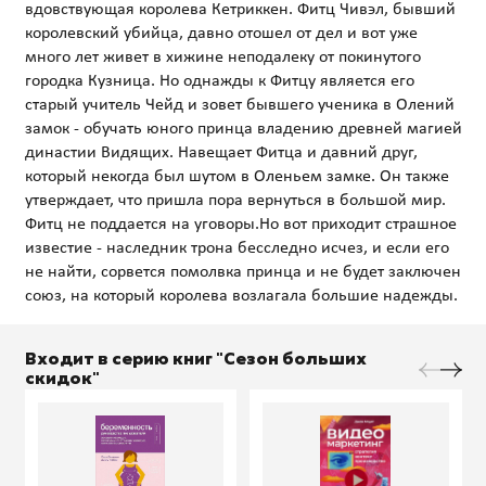
вдовствующая королева Кетриккен. Фитц Чивэл, бывший
королевский убийца, давно отошел от дел и вот уже
много лет живет в хижине неподалеку от покинутого
городка Кузница. Но однажды к Фитцу является его
старый учитель Чейд и зовет бывшего ученика в Олений
замок - обучать юного принца владению древней магией
династии Видящих. Навещает Фитца и давний друг,
который некогда был шутом в Оленьем замке. Он также
утверждает, что пришла пора вернуться в большой мир.
Фитц не поддается на уговоры.Но вот приходит страшное
известие - наследник трона бесследно исчез, и если его
не найти, сорвется помолвка принца и не будет заключен
Входит в серию книг "Сезон больших
скидок"