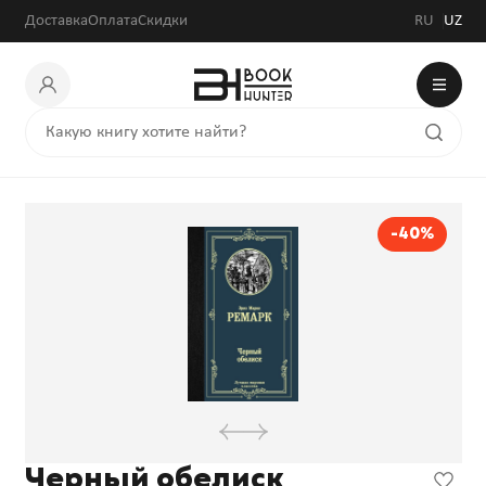
Доставка
Оплата
Скидки
RU
UZ
-40%
Черный обелиск