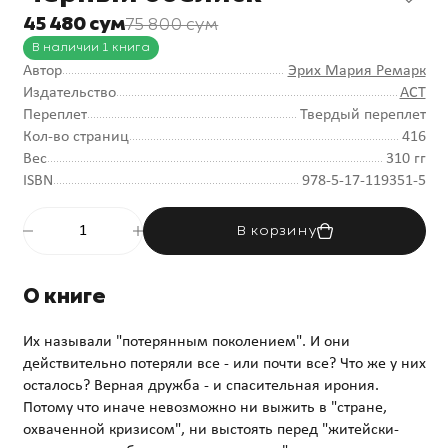
45 480 сум
75 800 сум
В наличии 1 книга
Автор
Эрих Мария Ремарк
Издательство
АСТ
Переплет
Твердый переплет
Кол-во страниц
416
Вес
310 гг
ISBN
978-5-17-119351-5
В корзину
О книге
Их называли "потерянным поколением". И они
действительно потеряли все - или почти все? Что же у них
осталось? Верная дружба - и спасительная ирония.
Потому что иначе невозможно ни выжить в "стране,
охваченной кризисом", ни выстоять перед "житейски-