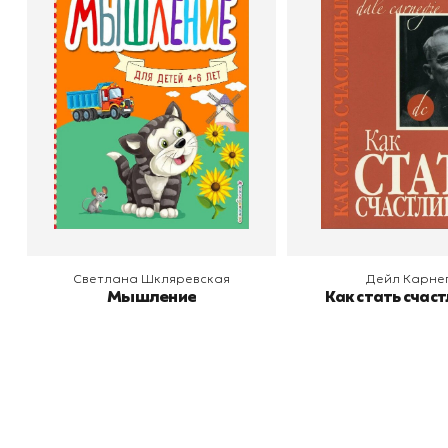
Мышление
Как стать счас
Автор
Светлана Шкляревская
Автор
Издательство
Эксмодетство
Издательство
По
В корзину
В корзину
Светлана Шкляревская
Дейл Карне
Мышление
Как стать счас