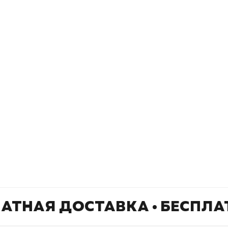
Подпишитесь на
er рекомендует
даж
рассылку
Не пропустите новинки, специальные
предложения и эксклюзивные скидки!
Подпишитесь на нашу рассылку и будьте
в курсе всех книжных трендов.
ЛАТНАЯ ДОСТАВКА • БЕСПЛА