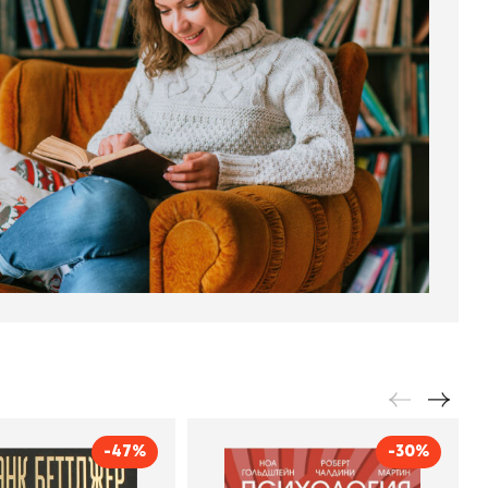
-47%
-30%