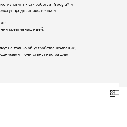
устив книги «Как работает Google» и
омогут предпринимателям и
ми;
ания креативных идей;
ут не только об устройстве компании,
трудниками – они станут настоящим