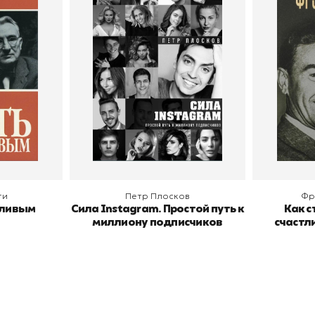
тливым
Сила Instagram. Простой
Как с
путь к миллиону
счастл
Дейл Карнеги
пурри, Минск
подписчиков
Автор
Петр Плосков
Автор
Издательство
Бомбора
Издательств
В корзину
В
ги
Петр Плосков
Фр
тливым
Сила Instagram. Простой путь к
Как с
миллиону подписчиков
счастл