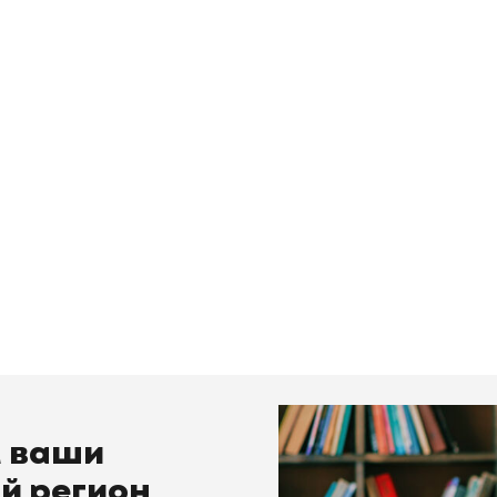
м ваши
й регион