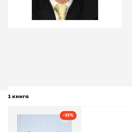
1 книга
-35%
Как работает Google
Автор
Эрик Шмидт