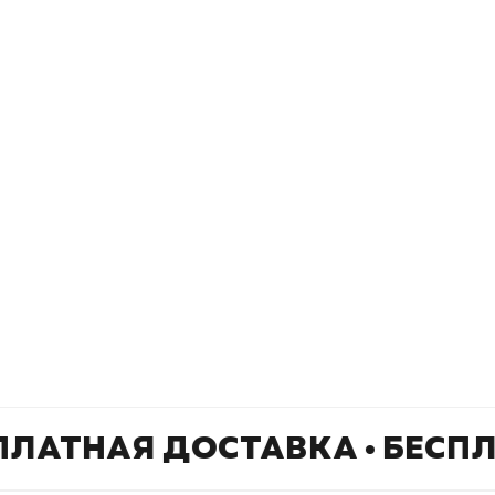
окупателям
Подборки
Витрина
ичный кабинет
"Просто о сложном"
Book Hunt
оставка
"Магия Сказок"
Хиты про
плата
"Волшебный мир комиксов"
Новинки
кидки
"Новое поступление"
Скидки
(дополняется)
ПЛАТНАЯ ДОСТАВКА • БЕСП