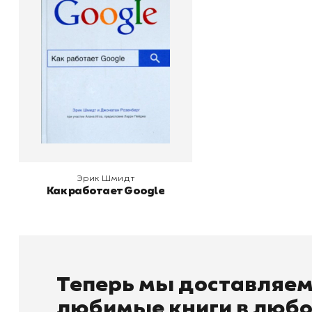
Издательство
Эксмо
В корзину
Эрик Шмидт
Как работает Google
Теперь мы доставляе
любимые книги в любо