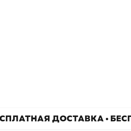
Книжный
П
Каталог товаров
Л
О магазине
Д
Узбекистан, город Ташкент, улица
Отзывы
О
Амира Темура 129А
Контакты
С
+998 99 908 95 99
info@bookhunter.uz
СПЛАТНАЯ ДОСТАВКА • БЕС