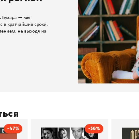
, Бухара — мы
с в кратчайшие сроки.
тением, не выходя из
ться
-47%
-36%