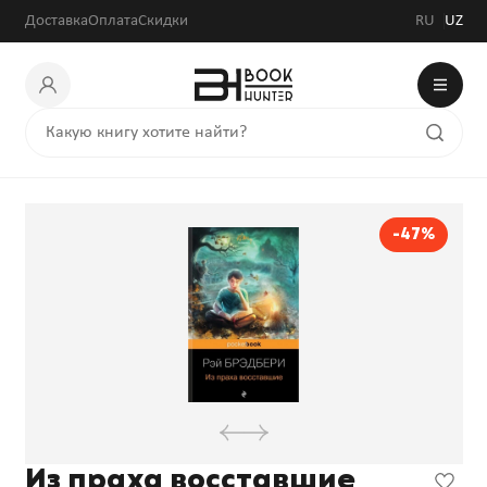
Доставка
Оплата
Скидки
RU
UZ
-47%
Из праха восставшие