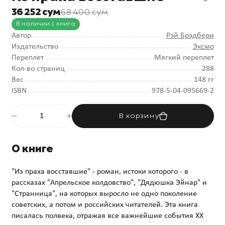
36 252 сум
68 400 сум
В наличии 1 книга
Автор
Рэй Брэдбери
Издательство
Эксмо
Переплет
Мягкий переплет
Кол-во страниц
288
Вес
148 гг
ISBN
978-5-04-095669-2
В корзину
О книге
"Из праха восставшие" - роман, истоки которого - в
рассказах "Апрельское колдовство", "Дядюшка Эйнар" и
"Странница", на которых выросло не одно поколение
советских, а потом и российских читателей. Эта книга
писалась полвека, отражая все важнейшие события XX