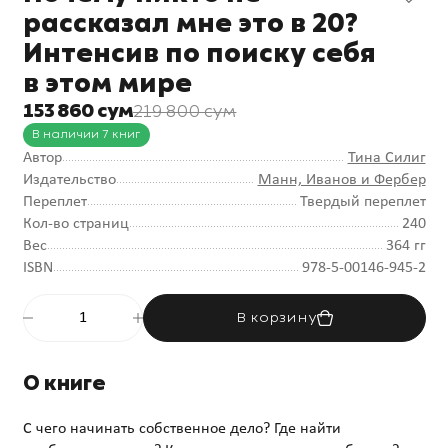
рассказал мне это в 20?
Интенсив по поиску себя
в этом мире
153 860 сум
219 800 сум
В наличии 7 книг
Автор
Тина Силиг
Издательство
Манн, Иванов и Фербер
Переплет
Твердый переплет
Кол-во страниц
240
Вес
364 гг
ISBN
978-5-00146-945-2
В корзину
О книге
С чего начинать собственное дело? Где найти