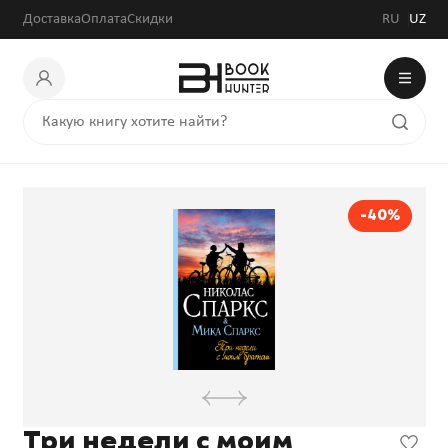
Доставка
Оплата
Скидки
RU
UZ
-40%
Три недели с моим