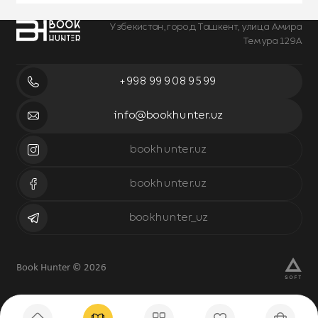
Узбекистан, город Ташкент, улица Амира
Темура 129А
+998 99 908 95 99
info@bookhunter.uz
bookhunter.uz
bookhunter.uz
bookhunter_uz
Book Hunter © 2026