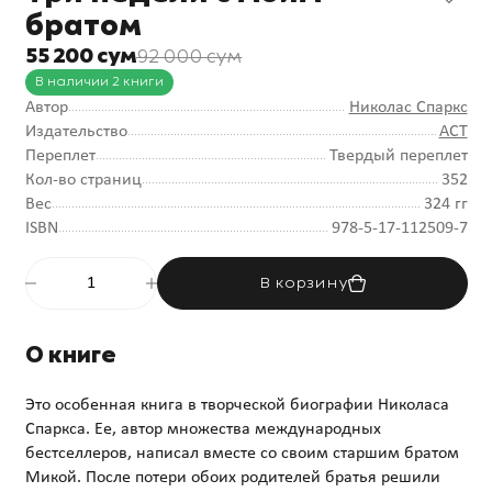
братом
55 200 сум
92 000 сум
В наличии 2 книги
Автор
Николас Спаркс
Издательство
АСТ
Переплет
Твердый переплет
Кол-во страниц
352
Вес
324 гг
ISBN
978-5-17-112509-7
В корзину
О книге
Это особенная книга в творческой биографии Николаса
Спаркса. Ее, автор множества международных
бестселлеров, написал вместе со своим старшим братом
Микой. После потери обоих родителей братья решили