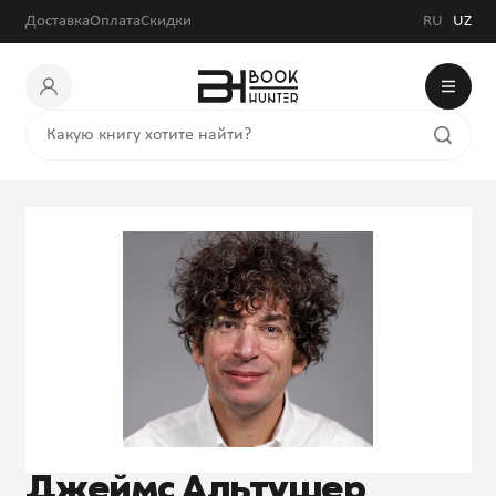
Доставка
Оплата
Скидки
RU
UZ
Джеймс Альтушер