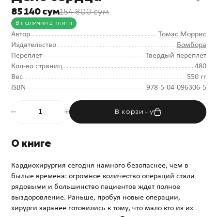
85 140 сум
154 800 сум
В наличии 2 книги
Автор
Томас Моррис
Издательство
Бомбора
Переплет
Твердый переплет
Кол-во страниц
480
Вес
550 гг
ISBN
978-5-04-096306-5
В корзину
О книге
Кардиохирургия сегодня намного безопаснее, чем в
былые времена: огромное количество операций стали
рядовыми и большинство пациентов ждет полное
выздоровление. Раньше, пробуя новые операции,
хирурги заранее готовились к тому, что мало кто из их