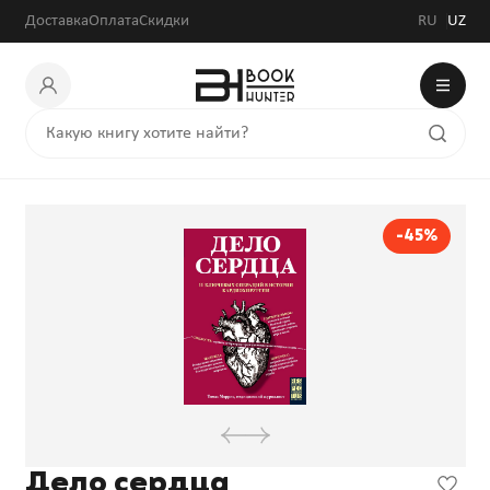
Доставка
Оплата
Скидки
RU
UZ
-45%
Дело сердца