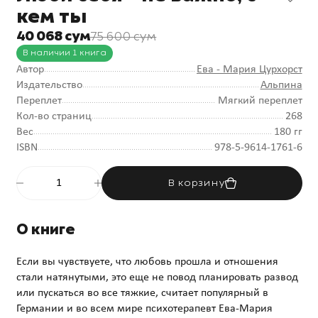
кем ты
40 068 сум
75 600 сум
В наличии 1 книга
Автор
Ева - Мария Цурхорст
Издательство
Альпина
Переплет
Мягкий переплет
Кол-во страниц
268
Вес
180 гг
ISBN
978-5-9614-1761-6
В корзину
О книге
Если вы чувствуете, что любовь прошла и отношения
стали натянутыми, это еще не повод планировать развод
или пускаться во все тяжкие, считает популярный в
Германии и во всем мире психотерапевт Ева-Мария