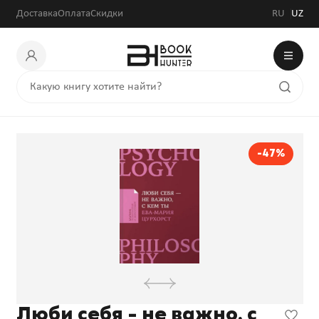
Доставка
Оплата
Скидки
RU
UZ
-47%
Люби себя - не важно, с