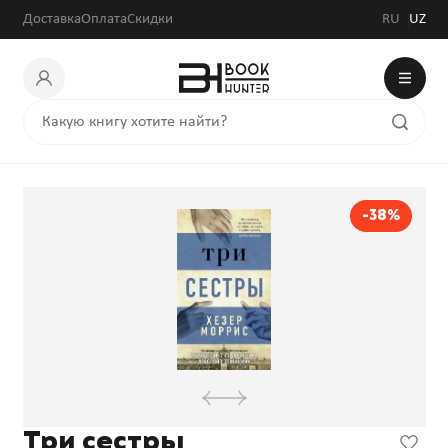
Доставка
Оплата
Скидки
RU
UZ
-38%
Три сестры