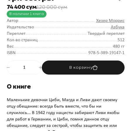
74 400 сум
120 000 сум
В наличии 1 книга
Автор
Хезер Моррис
Издательство
Азбука
Переплет
Твердый переплет
Кол-во страниц
512
Вес
480 гг
ISBN
978-5-389-19147-1
В корзину
О книге
Маленькие девочки Циби, Магда и Ливи дают своему
отцу обещание: всегда быть вместе, что бы ни
случилось... В 1942 году нацисты забирают Ливи якобы
для работ в Германии, и Циби, помня данное отцу
обещание, следует за сестрой, чтобы защитить ее или