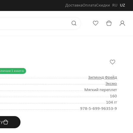
Доставка
Оплата
Скидки
RU
UZ
аличии 1 книга
Зигмунд Фрейд
Эксмо
Мягкий переплет
160
104 гг
978-5-699-96353-9
ну