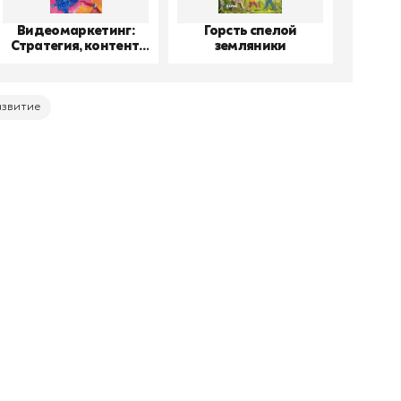
Видеомаркетинг:
Горсть спелой
До
Стратегия, контент,
земляники
производство
азвитие