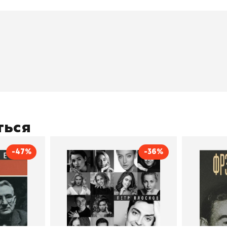
окупателям
Подборки
Витрина
ичный кабинет
"Просто о сложном"
Book Hunt
оставка
"Магия Сказок"
Хиты про
плата
"Волшебный мир комиксов"
Новинки
кидки
"Новое поступление"
Скидки
(дополняется)
ться
-47%
-36%
тливым
Сила Instagram. Простой
Как с
путь к миллиону
счастл
Дейл Карнеги
пурри, Минск
подписчиков
Автор
Петр Плосков
Автор
Издательство
Бомбора
Издательств