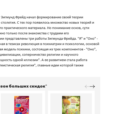
ог Зигмунд Фрейд начал формирование своей теории
столетия. С тех пор появилось множество новых теорий и
о практического материала. Но понимание основ, сути
о только после знакомства с трудами его
и представлены три работы Зигмунда Фрейда. "Я" и "Оно" -
ная в тезисах революция в психиатрии и психологии, основой
ая модель психики, состоящая из трех компонентов - "Оно",
 цивилизации, соперничество религии и научного
ущность одной иллюзии". А ее развитием стала работа
еистическая религия", главные идеи которой также
Сезон больших скидок"