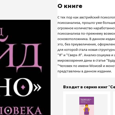
О книге
С тех пор как австрийский психол
психоанализа, прошло уже больше 
огромное количество наработанног
психоанализа по-прежнему возможн
основоположника. В данном издани
это, без преувеличения, оформлен
для которой стала новая структурн
"Я" и "Сверх-Я". Анализ социума и
мировоззрения даны в статье "Буд
"Человек по имени Моисей и монот
Входит в серию книг "