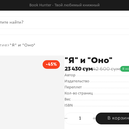
Book Hunter - Твой любимый книжный
тие
"Я" и "Оно"
"Я" и "Оно"
-45%
23 430 сум
42 600 сум
В н
Автор
Издательство
Переплет
Кол-во страниц
Вес
ISBN
В корзи