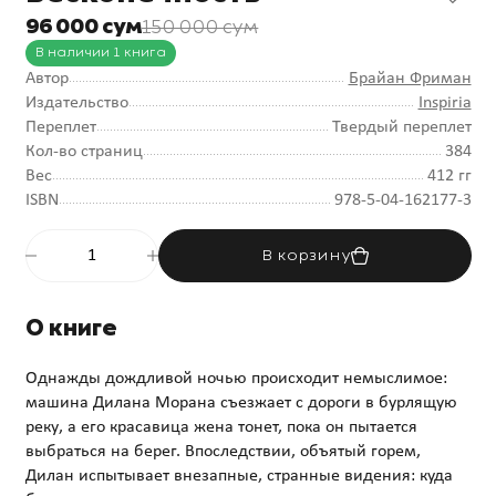
96 000 сум
150 000 сум
В наличии 1 книга
Автор
Брайан Фриман
Издательство
Inspiria
Переплет
Твердый переплет
Кол-во страниц
384
Вес
412 гг
ISBN
978-5-04-162177-3
В корзину
О книге
Однажды дождливой ночью происходит немыслимое:
машина Дилана Морана съезжает с дороги в бурлящую
реку, а его красавица жена тонет, пока он пытается
выбраться на берег. Впоследствии, объятый горем,
Дилан испытывает внезапные, странные видения: куда