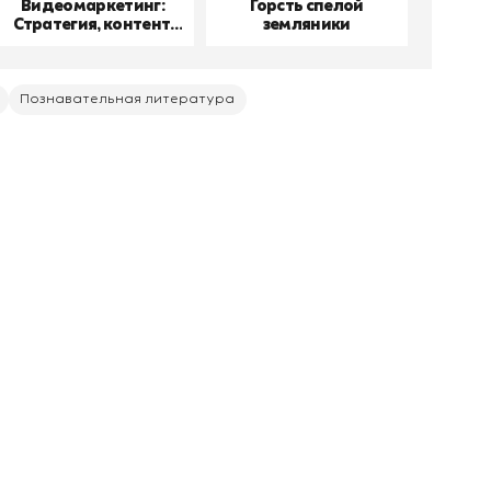
Видеомаркетинг:
Горсть спелой
До
Стратегия, контент,
земляники
производство
Познавательная литература