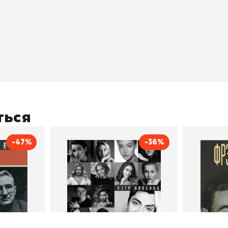
окупателям
Подборки
Витрина
ичный кабинет
"Просто о сложном"
Book Hunt
оставка
"Магия Сказок"
Хиты про
плата
"Волшебный мир комиксов"
Новинки
кидки
"Новое поступление"
Скидки
(дополняется)
ться
-47%
-36%
тливым
Сила Instagram. Простой
Как с
путь к миллиону
счастл
Дейл Карнеги
пурри, Минск
подписчиков
Автор
Петр Плосков
Автор
Издательство
Бомбора
Издательств