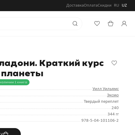
Доставка
Оплата
Скидки
RU
UZ
ы
 ладони. Краткий курс
у планеты
наличии 1 книга
Уилл Уильямс
Эксмо
Твердый переплет
240
344 гг
978-5-04-101106-2
ну