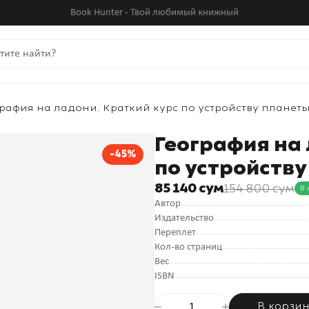
Book Hunter - Твой любимый книжный
графия на ладони. Краткий курс по устройству планет
География на
-45%
по устройств
85 140 сум
154 800 сум
В 
Автор
Издательство
Переплет
Кол-во страниц
Вес
ISBN
В корзи