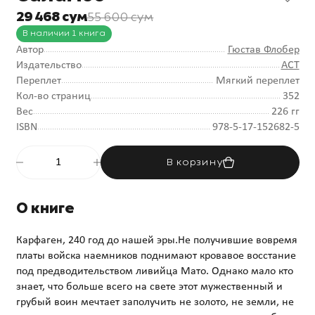
29 468 сум
55 600 сум
В наличии 1 книга
Автор
Гюстав Флобер
Издательство
АСТ
Переплет
Мягкий переплет
Кол-во страниц
352
Вес
226 гг
ISBN
978-5-17-152682-5
В корзину
О книге
Карфаген, 240 год до нашей эры.Не получившие вовремя
платы войска наемников поднимают кровавое восстание
под предводительством ливийца Мато. Однако мало кто
знает, что больше всего на свете этот мужественный и
грубый воин мечтает заполучить не золото, не земли, не