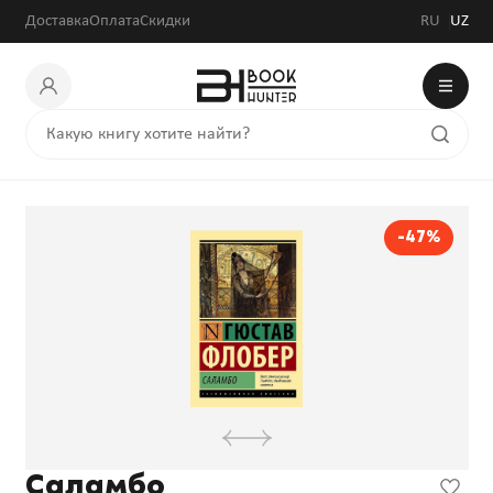
Доставка
Оплата
Скидки
RU
UZ
-47%
Саламбо