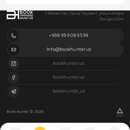
Узбекистан, город Ташкент, улица Амира
Темура 129А
+998 99 908 95 99
info@bookhunter.uz
bookhunter.uz
bookhunter.uz
bookhunter_uz
Book Hunter © 2026