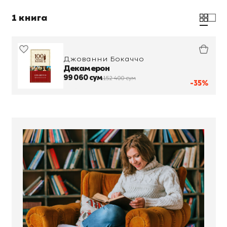
1 книга
Джованни Бокаччо
Декамерон
99 060 сум
152 400 сум
-35%