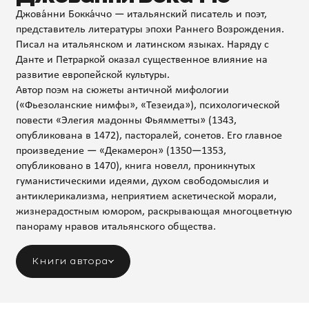
Джова́нни Бокка́ччо — итальянский писатель и поэт,
представитель литературы эпохи Раннего Возрождения.
Писал на итальянском и латинском языках. Наряду с
Данте и Петраркой оказал существенное влияние на
развитие европейской культуры.
Автор поэм на сюжеты античной мифологии
(«Фьезоланские нимфы», «Тезеида»), психологической
повести «Элегия мадонны Фьямметты» (1343,
опубликована в 1472), пасторалей, сонетов. Его главное
произведение — «Декамерон» (1350—1353,
опубликовано в 1470), книга новелл, проникнутых
гуманистическими идеями, духом свободомыслия и
антиклерикализма, неприятием аскетической морали,
жизнерадостным юмором, раскрывающая многоцветную
панораму нравов итальянского общества.
Книги автора