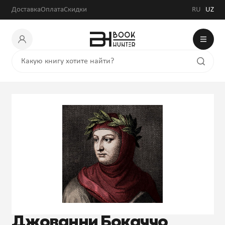
Доставка
Оплата
Скидки
RU
UZ
Джованни Бокаччо