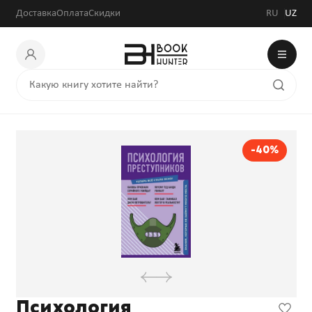
28 800 сум
48 000 сум
Доставка
Оплата
Скидки
RU
UZ
-40%
Психология