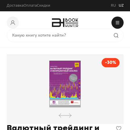
150 500 сум
215 000 сум
Доставка
Оплата
Скидки
RU
UZ
-30%
Валютный трейдинг и