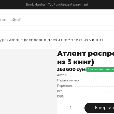
Book Hunter - Твой любимый книжный
ура
Атлант расправил плечи (комплект из 3 книг)
Атлант распр
из 3 книг)
363 600 сум
В наличии 1 книга
Автор
Издательство
Переплет
Вес
ISBN
В корзи