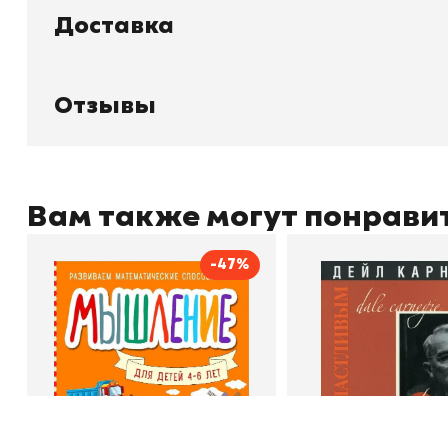
Доставка
Книжный
П
Каталог товаров
Л
О магазине
Д
Узбекистан, город Ташкент, улица
Отзывы
О
Амира Темура 129А
Отзывы
Контакты
С
Вам также могут понрави
+998 99 908 95 99
info@bookhunter.uz
-47%
Мышление
Как стать счас
Автор
Светлана Шкляревская
Автор
Издательство
Эксмодетство
Издательство
По
Book Hunter © 2026