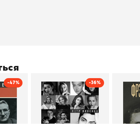
окупателям
Подборки
Витрина
ичный кабинет
"Просто о сложном"
Book Hunt
оставка
"Магия Сказок"
Хиты про
плата
"Волшебный мир комиксов"
Новинки
кидки
"Новое поступление"
Скидки
(дополняется)
ться
-47%
-36%
тливым
Сила Instagram. Простой
Как с
путь к миллиону
счастл
Дейл Карнеги
пурри, Минск
подписчиков
Автор
Петр Плосков
Автор
Издательство
Бомбора
Издательств