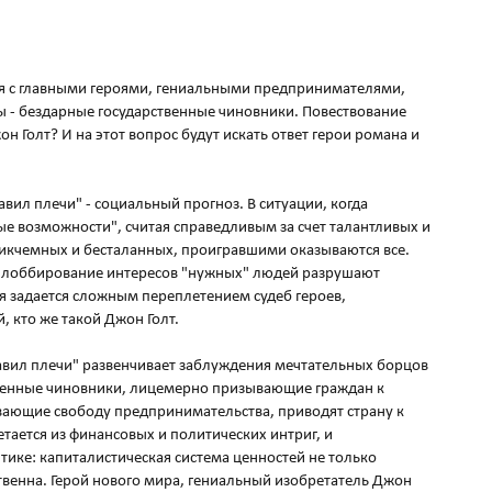
ся с главными героями, гениальными предпринимателями,
 - бездарные государственные чиновники. Повествование
он Голт? И на этот вопрос будут искать ответ герои романа и
авил плечи" - социальный прогноз. В ситуации, когда
ые возможности", считая справедливым за счет талантливых и
никчемных и бесталанных, проигравшими оказываются все.
 и лоббирование интересов "нужных" людей разрушают
 задается сложным переплетением судеб героев,
 кто же такой Джон Голт.
равил плечи" развенчивает заблуждения мечтательных борцов
ственные чиновники, лицемерно призывающие граждан к
ающие свободу предпринимательства, приводят страну к
тается из финансовых и политических интриг, и
тике: капиталистическая система ценностей не только
твенна. Герой нового мира, гениальный изобретатель Джон