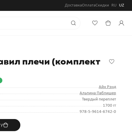
Доставка
Оплата
Скидки
RU
UZ
авил плечи (комплект
Айн Рэнд
Альпина Паблишер
Твердый переплет
1700 гг
978-5-9614-6742-0
ну