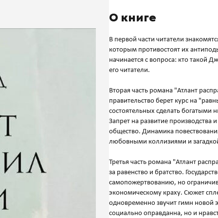
О книге
В первой части читатели знакомят
которым противостоят их антиподы
начинается с вопроса: кто такой Дж
его читатели.
Вторая часть романа "Атлант распр
правительство берет курс на "равн
состоятельных сделать богатыми 
Запрет на развитие производства
общество. Динамика повествования
любовными коллизиями и загадкой,
Третья часть романа "Атлант расп
за равенство и братство. Государ
самопожертвованию, но ограничив
экономическому краху. Сюжет спле
одновременно звучит гимн новой э
социально оправданна, но и нравс