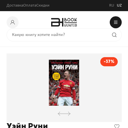
Доставка
Оплата
Скидки
RU
UZ
-37%
Уэйн Руни