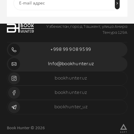
Узбекистан, город Ташкент, улица Амира
Темура 129А
+998 99 908 95 99
info@bookhunter.uz
bookhunter.uz
bookhunter.uz
bookhunter_uz
Book Hunter © 2026