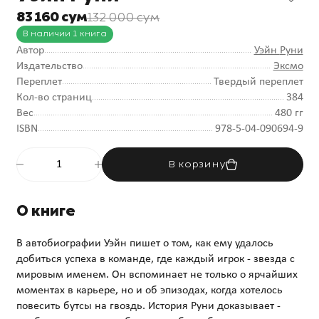
83 160 сум
132 000 сум
В наличии 1 книга
Автор
Уэйн Руни
Издательство
Эксмо
Переплет
Твердый переплет
Кол-во страниц
384
Вес
480 гг
ISBN
978-5-04-090694-9
В корзину
О книге
В автобиографии Уэйн пишет о том, как ему удалось
добиться успеха в команде, где каждый игрок - звезда с
мировым именем. Он вспоминает не только о ярчайших
моментах в карьере, но и об эпизодах, когда хотелось
повесить бутсы на гвоздь. История Руни доказывает -