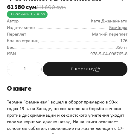
61 380 сум
111 600 сум
В наличии 1 книга
Автор
Катя Дженайнати
Издательство
Бомбора
Переплет
Мягкий переплет
Кол-во страниц
176
Вес
356 гг
ISBN
978-5-04-098765-8
В корзину
О книге
Термин "феминизм" вошел в оборот примерно в 90-х
годах 19 в. на Западе, но сознательная борьба женщин
против дискриминации и сексистского угнетения уходит
своими корнями далеко назад. Наша книга освещает
основные события, повлиявшие на жизнь женщин с 17-