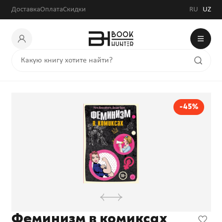
Доставка
Оплата
Скидки
RU
UZ
-45%
Феминизм в комиксах