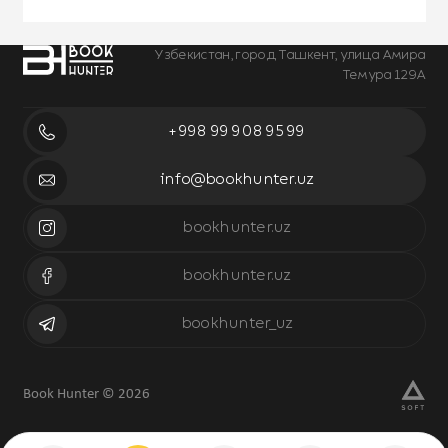
Узбекистан, город Ташкент, улица Амира
Темура 129А
+998 99 908 95 99
info@bookhunter.uz
bookhunter.uz
bookhunter.uz
bookhunter_uz
Book Hunter © 2026