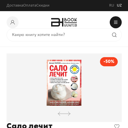
Доставка
Оплата
Скидки
RU
UZ
-50%
Сало лечит