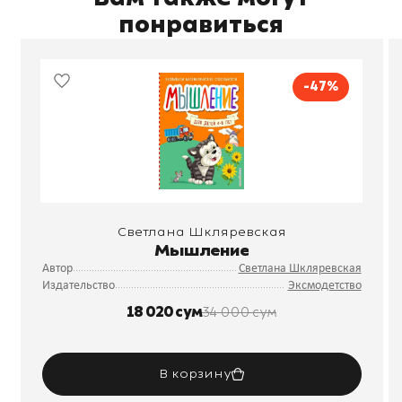
понравиться
-47%
Светлана Шкляревская
Мышление
Автор
Светлана Шкляревская
Издательство
Эксмодетство
18 020 сум
34 000 сум
В корзину