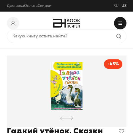
Доставка
Оплата
Скидки
RU
UZ
-45%
Гадкий утёнок. Сказки