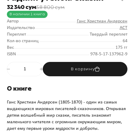
32 340 сум
58 800 сум
В наличии 1 книга
Автор
Ганс Христиан Андерсен
Издательство
АСТ
Переплет
Твердый переплет
Кол-во страниц
64
Вес
175 гг
ISBN
978-5-17-137962-9
В корзину
О книге
Ганс Христиан Андерсен (1805-1870) - один из самых
выдающихся мировых писателей-сказочников. Открывая
детям волшебный мир сказки, писатель знакомит
маленького читателя с огромным окружающим миром,
дает ему первые уроки мудрости и доброты.