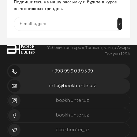
Подпишитесь на нашу рассылку и будьте в курсе
всех книжных трендов.
Узбекистан, город Ташкент, улица Амира
Темура 129А
+998 99 908 95 99
info@bookhunter.uz
bookhunter.uz
bookhunter.uz
bookhunter_uz