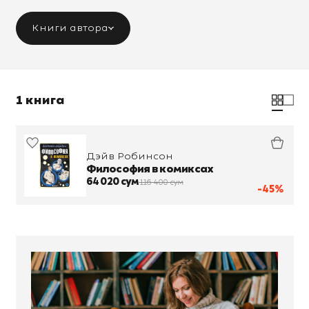
Книги автора
1 книга
Дэйв Робинсон
Философия в комиксах
64 020 сум
116 400 сум
-45%