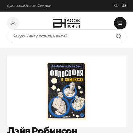
Доставка
Оплата
Скидки
RU
UZ
Дэйв Робинсон