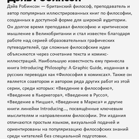
Дэйв Робинсон — британский философ, преподаватель и
автор популярных иллюстрированных книг по философии,
созданных в доступной форме для широкой аудитории.
Он долгое время преподавал философию и критическое
мышление в Великобритании и стал известен благодаря
работе над серией образовательных графических
путеводителей, где сложные философские идеи
объясняются через сочетание текста и комикс-
иллюстраций. Наибольшую известность ему принесла
книга Introducing Philosophy: A Graphic Guide, изданная в
русских переводах как «Философия в комиксах». Также он
является соавтором и автором ряда других работ из этой
серии, среди которых: «Введение в философию»,
«Введение в Кьеркегора», «Введение в Руссо»,
«Введение в Ницше», «Введение в Маркса» и другие
книги линейки Introducing…, посвящённые ключевым
мыслителям и направлениям философии. Эти издания
отличаются простым языком, визуальной подачей и
ориентированы на популяризацию философских знаний
среди читателей без специальной подготовки.