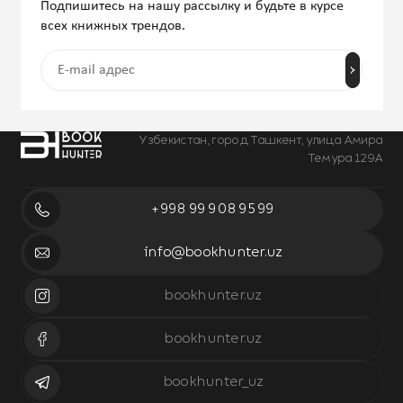
Подпишитесь на нашу рассылку и будьте в курсе
всех книжных трендов.
Узбекистан, город Ташкент, улица Амира
Темура 129А
+998 99 908 95 99
info@bookhunter.uz
bookhunter.uz
bookhunter.uz
bookhunter_uz