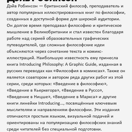
Дэйв Робинсон — британский философ, преподаватель и
автор популярных иллюстрированных книг по философии,
созданных в доступной форме для широкой аудитории.
Он долгое время преподавал философию и критическое
мышление в Великобритании и стал известен благодаря
работе над серией образовательных графических
путеводителей, где сложные философские идеи
объясняются через сочетание текста и комикс-
иллюстраций. Наибольшую известность ему принесла
книга Introducing Philosophy: A Graphic Guide, изданная в
русских переводах как «Философия в комиксах». Также он
является соавтором и автором ряда других работ из этой
серии, среди которых: «Введение в философию»,
«Введение в Кьеркегора», «Введение в Руссо»,
«Введение в Ницше», «Введение в Маркса» и другие
книги линейки Introducing…, посвящённые ключевым
мыслителям и направлениям философии. Эти издания
отличаются простым языком, визуальной подачей и
ориентированы на популяризацию философских знаний
среди читателей без специальной подготовки.