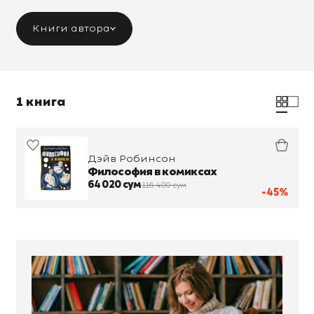
Книги автора
1 книга
Дэйв Робинсон
Философия в комиксах
64 020 сум
116 400 сум
-45%