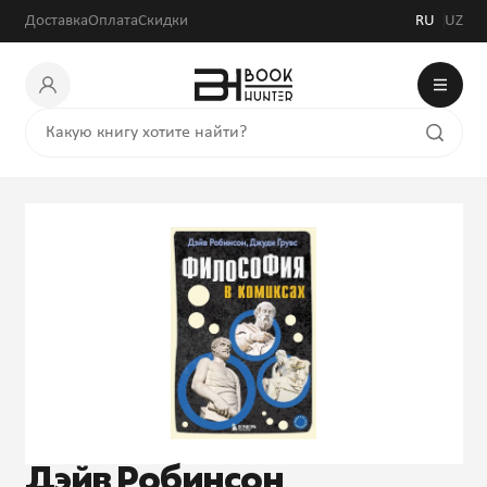
Доставка
Оплата
Скидки
RU
UZ
Дэйв Робинсон