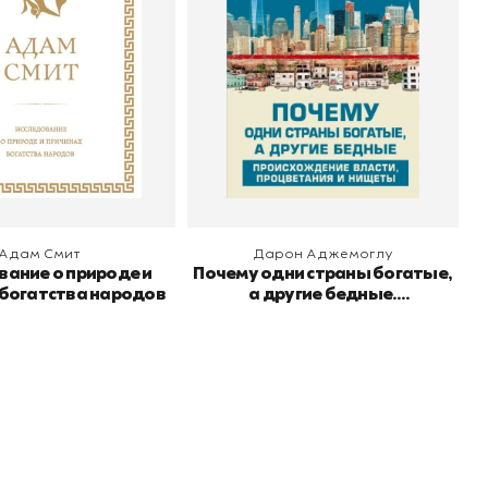
о
Эксмо
Издательство
АСТ
власти, процветания и
нищеты
 корзину
В корзину
Адам Смит
Дарон Аджемоглу
вание о природе и
Почему одни страны богатые,
 богатства народов
а другие бедные.
Происхождение власти,
процветания и нищеты