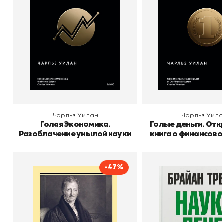
Издательство
Манн, Иванов и Фербер
Издательство
Манн, Ива
В корзину
В корзину
Чарльз Уилан
Чарльз Уил
Голая Экономика.
Голые деньги. От
Разоблачение унылой науки
книга о финансово
-47%
Опыт закона о
Наука ден
народонаселении
Автор
Б
Издательство
По
Автор
Томас Роберт Мальтус
Издательство
АСТ