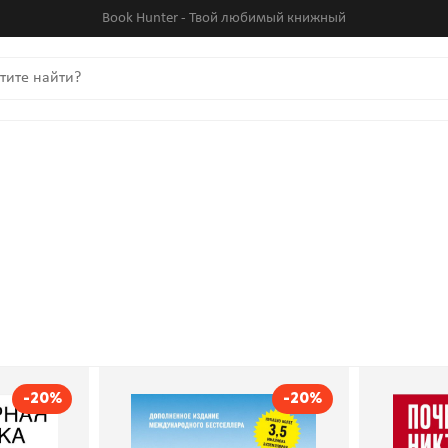
Book Hunter - Твой любимый книжный
-20%
-20%
ономика.
Стратегия голубого
Поч