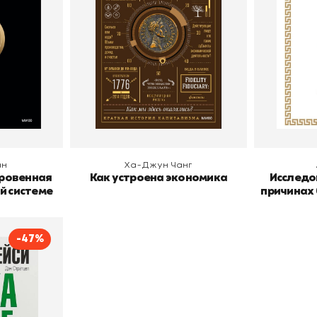
нов и Фербер
Издательств
В корзину
В
ан
Ха-Джун Чанг
кровенная
Как устроена экономика
Исследо
й системе
причинах
-47%
ег
райан Трейси
пурри, Минск