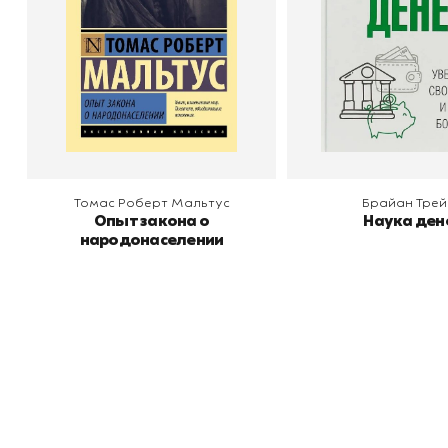
В корзину
В корзину
Томас Роберт Мальтус
Брайан Трей
Опыт закона о
Наука ден
народонаселении
Книжный
П
Каталог товаров
Л
О магазине
Д
Узбекистан, город Ташкент, улица