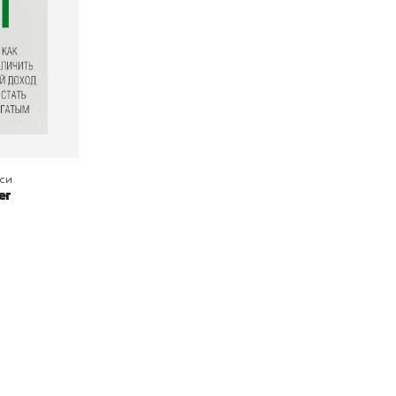
си
ег
окупателям
Подборки
Витрина
ичный кабинет
"Просто о сложном"
Book Hunt
оставка
"Магия Сказок"
Хиты про