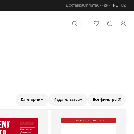
Доставка
Оплата
Скидки
RU
UZ
Категории
Издательства
Все фильтры
ему никто не
Принципы экономики.