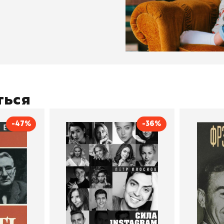
ться
-47%
-36%
тливым
Сила Instagram. Простой
Как с
путь к миллиону
счастл
Дейл Карнеги
пурри, Минск
подписчиков
Автор
Петр Плосков
Автор
Издательство
Бомбора
Издательств