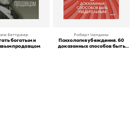
 корзину
В корзину
энк Беттджер
Роберт Чалдини
тать богатым и
Психология убеждения. 60
ивым продавцом
доказанных способов быть
убедительным