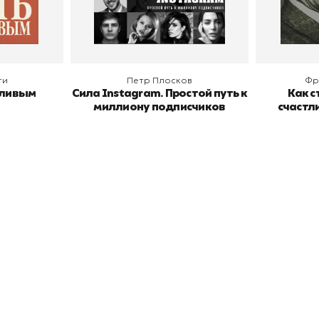
В корзину
В
ги
Петр Плосков
Фр
тливым
Сила Instagram. Простой путь к
Как с
миллиону подписчиков
счастл
окупателям
Подборки
Витрина