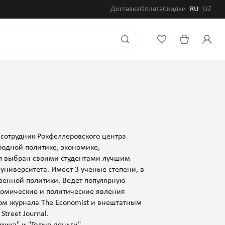
Доставка
Оплата
Скидки
RU
UZ
 сотрудник Рокфеллеровского центра
родной политике, экономике,
 выбран своими студентами лучшим
университета. Имеет 3 ученые степени, в
твенной политики. Ведет популярную
ономические и политические явления
том журнала The Economist и внештатным
Street Journal.