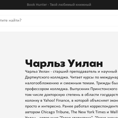
Book Hunter - Твой любимый книжный
Чарльз Уилан
Чарльз Уилан - старший преподаватель и научный
Дартмутского колледжа. Читает курсы по междуна
налогообложению и смежным темам. Трижды был
профессором колледжа. Выпускник Принстонского 
том числе докторскую степень в области государс
колонку в Yahoo! Finance, в которой объясняет эк
просто и интересно. Ранее работал корреспонден
автором Chicago Tribune, The New York Times и Wall 