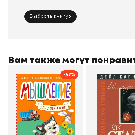
Выбрать книгу
Вам также могут понрави
-47%
Мышление
Как стать счас
Автор
Светлана Шкляревская
Автор
Издательство
Эксмодетство
Издательство
По