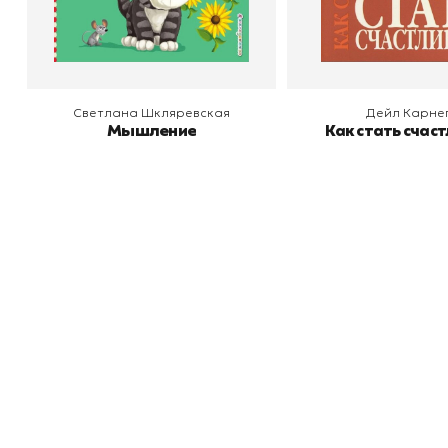
В корзину
В корзину
Светлана Шкляревская
Дейл Карне
Мышление
Как стать счас
Книжный
П