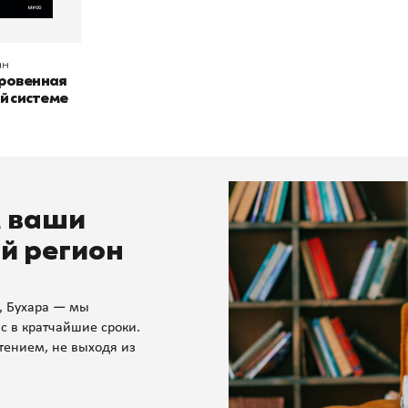
ан
кровенная
й системе
м ваши
й регион
, Бухара — мы
с в кратчайшие сроки.
тением, не выходя из