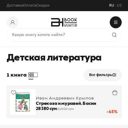
Доставка
Оплата
Скидки
RU
UZ
Детская литература
1 книга
Все фильтры
Иван Андреевич Крылов
Стрекоза и муравей. Басни
28 380 сум
51 600 сум
-45%