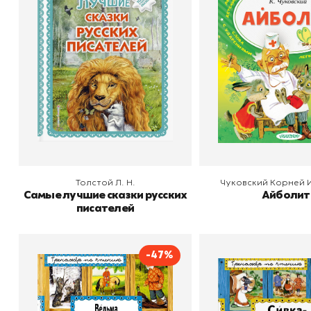
русских писателей
Автор
Чуко
Издательство
Автор
Толстой Л. Н.
Издательство
Эксмодетство
В корзину
В корзину
Толстой Л. Н.
Чуковский Корней 
Самые лучшие сказки русских
Айболит
писателей
-47%
Ведьма и Солнцева
Сивка-Бурка. Р
сестра. Русские сказки
сказки
Издательство
Эксмодетство
Издательство