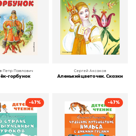
Издательство
Эксмодетство
 корзину
В корзину
в Петр Павлович
Сергей Аксаков
ёк-горбунок
Аленький цветочек. Сказки
-47%
-47%
ане невыученных
Чудесное путешествие
уроков
Нильса с дикими гусями
Гераскина Лия Борисовна
Автор
Сельма Лагерлёф
о
АСТ
Издательство
АСТ