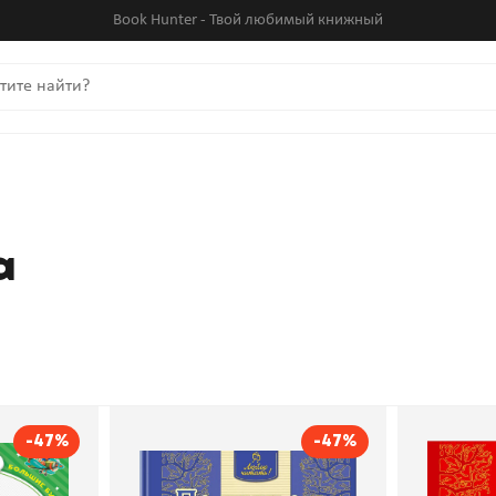
Book Hunter - Твой любимый книжный
а
-47%
-47%
По щучьему велению.
Маша и 
Русские сказки