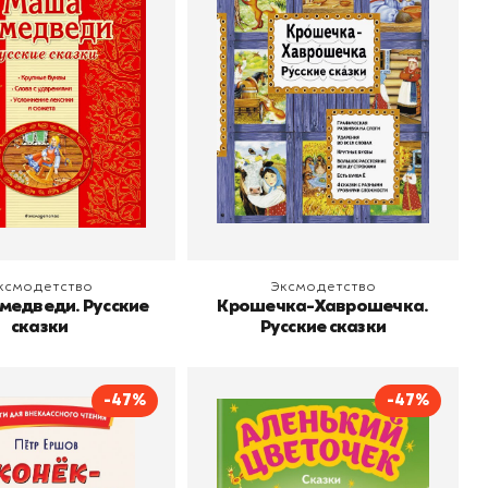
о
Эксмодетство
Издательство
Эксмодетство
 корзину
В корзину
ксмодетство
Эксмодетство
медведи. Русские
Крошечка-Хаврошечка.
сказки
Русские сказки
-47%
-47%
ёк-горбунок
Аленький цветочек.
Сказки
Ершов Петр Павлович
о
Эксмодетство
Автор
Сергей Аксаков