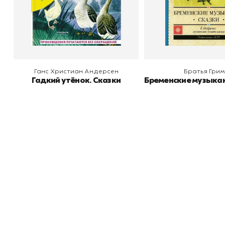
В корзину
В корзину
Ганс Христиан Андерсен
Братья Гри
Гадкий утёнок. Сказки
Бременские музыкан
Книжный
П
Каталог товаров
Л
О магазине
Д
Узбекистан, город Ташкент, улица
Отзывы
О
Амира Темура 129А
Контакты
С