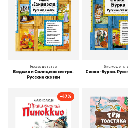
В корзину
В корзину
Эксмодетство
Эксмодетст
Ведьма и Солнцева сестра.
Сивка-Бурка. Русс
Русские сказки
-47%
Приключения Пиноккио
Три Толстя
Автор
Карло Коллоди
Автор
Олеша Юр
Издательство
Эксмодетство
Издательство