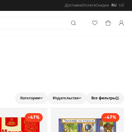
Доставка
Оплата
Скидки
RU
UZ
Категории
Издательства
Все фильтры
-47%
-47%
медведи. Русские
Крошечка-Хаврошечка.
сказки
Русские сказки