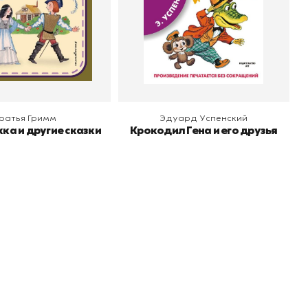
 корзину
В корзину
ратья Гримм
Эдуард Успенский
ка и другие сказки
Крокодил Гена и его друзья