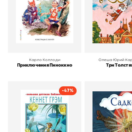
В корзину
В корзину
Карло Коллоди
Олеша Юрий Ка
Приключения Пиноккио
Три Толстя
-47%
Садко
Ветер в ивах
Издательство
Автор
Кеннет Грэм
Издательство
АСТ