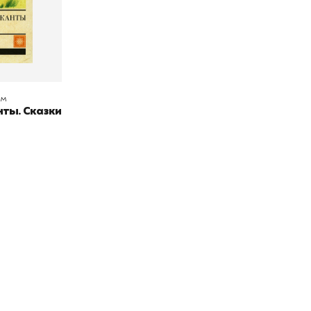
мм
ты. Сказки
окупателям
Подборки
Витрина
ичный кабинет
"Просто о сложном"
Book Hunt
оставка
"Магия Сказок"
Хиты про
плата
"Волшебный мир комиксов"
Новинки
кидки
"Новое поступление"
Скидки
(дополняется)