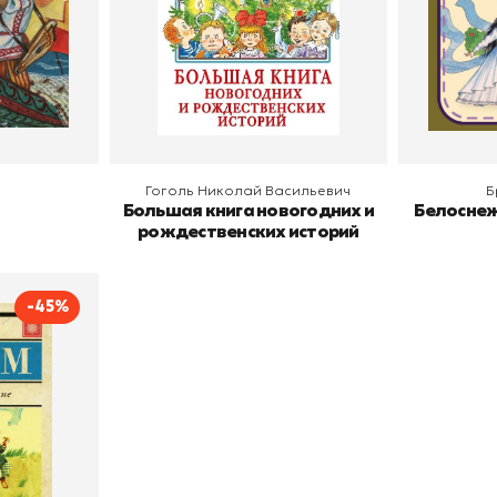
В корзину
В
Гоголь Николай Васильевич
Б
Большая книга новогодних и
Белоснеж
рождественских историй
-45%
ыканты.
Братья Гримм
АСТ