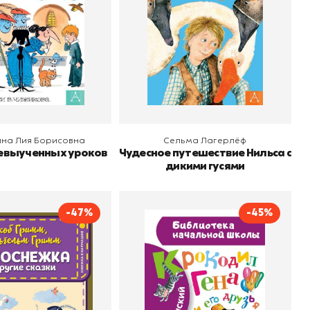
 корзину
В корзину
ина Лия Борисовна
Сельма Лагерлёф
невыученных уроков
Чудесное путешествие Нильса с
дикими гусями
-47%
-45%
нежка и другие
Крокодил Гена и его
сказки
друзья
Братья Гримм
Автор
Эдуард Успенский
о
Эксмодетство
Издательство
АСТ