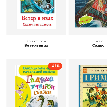
В корзину
В корзину
Кеннет Грэм
Эксмо
Ветер в ивах
Садко
-45%
Гадкий утёнок. Сказки
Бременские муз
Сказки
Автор
Ганс Христиан Андерсен
Издательство
АСТ
Автор
Издательство