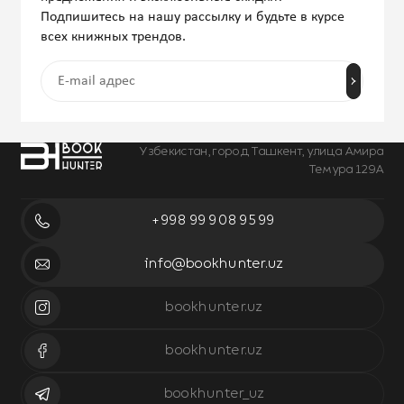
Подпишитесь на нашу рассылку и будьте в курсе
всех книжных трендов.
Узбекистан, город Ташкент, улица Амира
Темура 129А
+998 99 908 95 99
info@bookhunter.uz
bookhunter.uz
bookhunter.uz
bookhunter_uz