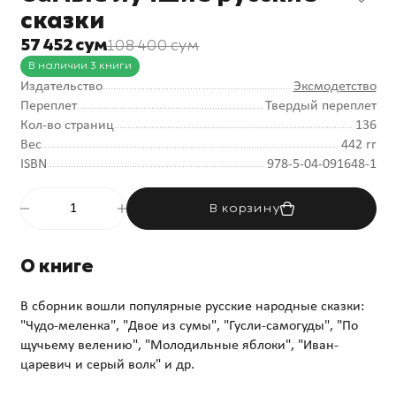
сказки
57 452 сум
108 400 сум
В наличии 3 книги
Издательство
Эксмодетство
Переплет
Твердый переплет
Кол-во страниц
136
Вес
442 гг
ISBN
978-5-04-091648-1
В корзину
О книге
В сборник вошли популярные русские народные сказки:
"Чудо-меленка", "Двое из сумы", "Гусли-самогуды", "По
щучьему велению", "Молодильные яблоки", "Иван-
царевич и серый волк" и др.