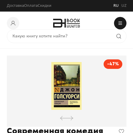
Доставка
Оплата
Скидки
RU
UZ
-47%
Современная комедия