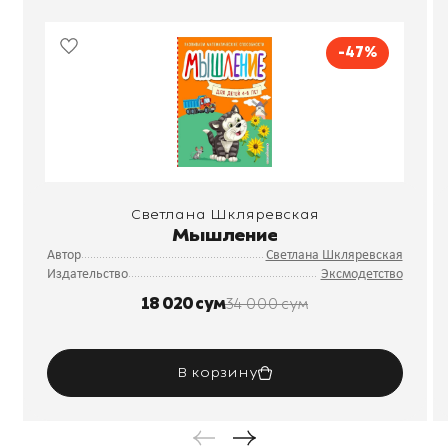
-47%
Светлана Шкляревская
Мышление
Автор
Светлана Шкляревская
Издательство
Эксмодетство
18 020 сум
34 000 сум
В корзину