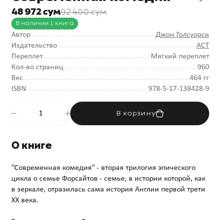
48 972 сум
92 400 сум
В наличии 1 книга
Автор
Джон Голсуорси
Издательство
АСТ
Переплет
Мягкий переплет
Кол-во страниц
960
Вес
464 гг
ISBN
978-5-17-138428-9
В корзину
О книге
"Современная комедия" - вторая трилогия эпического
цикла о семье Форсайтов - семье, в истории которой, как
в зеркале, отразилась сама история Англии первой трети
ХХ века.