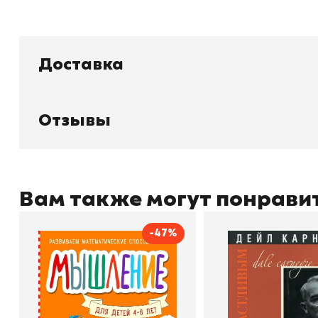
Доставка
Книжный
П
Каталог товаров
Л
О магазине
Д
Отзывы
Узбекистан, город Ташкент, улица
Отзывы
О
Амира Темура 129А
Контакты
С
Вам также могут понрави
-47%
+998 99 908 95 99
info@bookhunter.uz
Мышление
Как стать счас
Автор
Светлана Шкляревская
Автор
Издательство
Эксмодетство
Издательство
По
Book Hunter © 2026