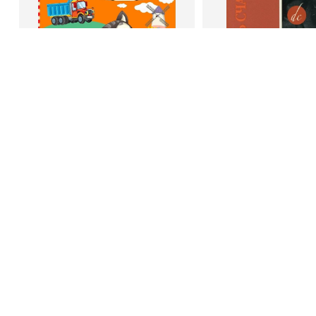
В корзину
В корзину
Светлана Шкляревская
Дейл Карне
Мышление
Как стать счас