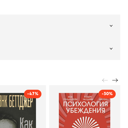
Подпишитесь на
er рекомендует
даж
рассылку
Не пропустите новинки, специальные
предложения и эксклюзивные скидки!
Подпишитесь на нашу рассылку и будьте
в курсе всех книжных трендов.
-47%
-30%
тать богатым и
Психология убеждения.
ивым продавцом
60 доказанных способов
быть убедительным
Фрэнк Беттджер
Автор
Роберт Чалдини
о
Попурри, Минск
Издательство
Манн, Иванов и Фербер