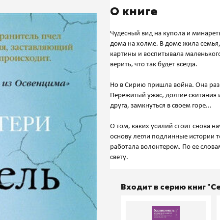
О книге
Чудесный вид на купола и минарет
дома на холме. В доме жила семья
картины и воспитывала маленького
верить, что так будет всегда.
Но в Сирию пришла война. Она раз
Пережитый ужас, долгие скитания 
друга, замкнуться в своем горе...
О том, каких усилий стоит снова н
основу легли подлинные истории те
работала волонтером. По ее словам
Входит в серию книг "