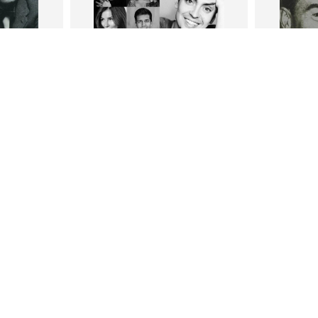
В корзину
В
ги
Петр Плосков
Фр
тливым
Сила Instagram. Простой путь к
Как с
миллиону подписчиков
счастл